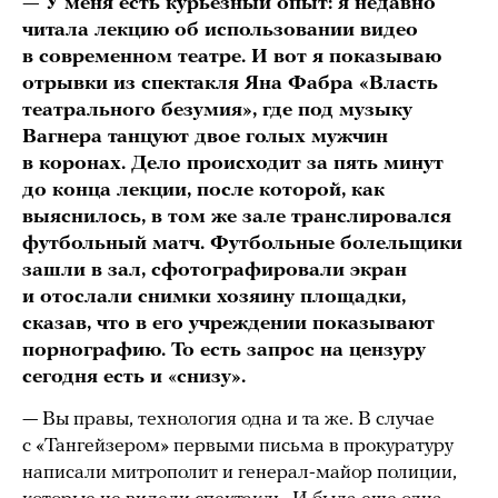
— У меня есть курьезный опыт: я недавно
читала лекцию об использовании видео
в современном театре. И вот я показываю
отрывки из спектакля Яна Фабра «Власть
театрального безумия», где под музыку
Вагнера танцуют двое голых мужчин
в коронах. Дело происходит за пять минут
до конца лекции, после которой, как
выяснилось, в том же зале транслировался
футбольный матч. Футбольные болельщики
зашли в зал, сфотографировали экран
и отослали снимки хозяину площадки,
сказав, что в его учреждении показывают
порнографию. То есть запрос на цензуру
сегодня есть и
«
снизу».
— Вы правы, технология одна и та же. В случае
с «Тангейзером» первыми письма в прокуратуру
написали митрополит и генерал-майор полиции,