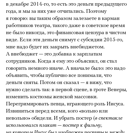
в декабре 2014-го, то есть это деньги предыдущего
года, и мы за них уже отчитались. Поэтому
я говорю: вы таким образом залезаете в карман
работников театра, такого даже в советское время
не было никогда, это финансовая цензура в чистом
виде. Если эти деньги снимут с субсидии 2015-го,
мне надо будет их закрыть внебюджетом.
А внебюджет — это добавка к зарплатам
сотрудников. Когда я ему это объяснил, он стал
говорить немного иначе. А вначале было: это надо
объявить, чтобы публично все понимали, что
деньги сняты. Потом он сказал — я вижу, что
нужно сделать так: в первой сцене, в гроте Венеры,
изменить костюмы женской массовки.
Перегримировать певца, играющего роль Иисуса.
Извиниться перед всеми, кого «вольно или
невольно» обидели. И убрать постер (
в спектакле
использовался
плакат — постер к фильму,
на котором Иисус был изображен распятым между