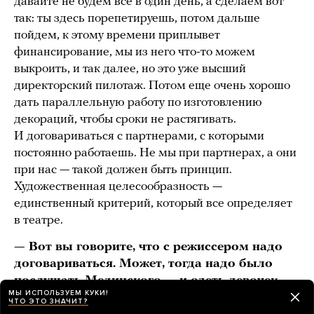
давайте не будем все в один день, а сделаем вот
так: ты здесь порепетируешь, потом дальше
пойдем, к этому времени приплывет
финансирование, мы из него что-то можем
выкроить, и так далее, но это уже высший
директорский пилотаж. Потом еще очень хорошо
дать параллельную работу по изготовлению
декораций, чтобы сроки не растягивать.
И договариваться с партнерами, с которыми
постоянно работаешь. Не мы при партнерах, а они
при нас — такой должен быть принцип.
Художественная целесообразность —
единственный критерий, который все определяет
в театре.
— Вот вы говорите, что с режиссером надо
договариваться. Может, тогда надо было
послушать Мединского — и одеть девочек
МЫ ИСПОЛЬЗУЕМ КУКИ!
в первом акте «Тангейзера», а Иисуса
ЧТО ЭТО ЗНАЧИТ?