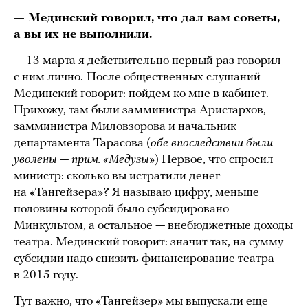
— Мединский говорил, что дал вам советы,
а вы их не выполнили.
— 13 марта я действительно первый раз говорил
с ним лично.
После общественных слушаний
Мединский говорит: пойдем ко мне в кабинет.
Прихожу, там были замминистра Аристархов,
замминистра Миловзорова и начальник
департамента Тарасова (
обе впоследствии были
уволены — прим. «Медузы»
) Первое, что спросил
министр: сколько вы истратили денег
на «Тангейзера»? Я называю цифру, меньше
половины которой было субсидировано
Минкультом, а остальное — внебюджетные доходы
театра. Мединский говорит: значит так, на сумму
субсидии надо снизить финансирование театра
в 2015 году.
Тут важно, что «Тангейзер» мы выпускали еще