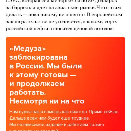
ESPO, которая сейчас торгуется по 80 долларов
за баррель и идет на азиатские рынки. Что с этим
делать — пока никому не понятно. В европейском
законодательстве не уточняется, к какому сорту
российской нефти относится ценовой потолок.
«Медуза»
заблокирована
в России. Мы были
к этому готовы —
и продолжаем
работать.
Несмотря ни на что
Нам нужна ваша помощь как никогда. Прямо сейчас.
Дальше всем нам будет еще труднее.
Мы независимое издание и работаем только