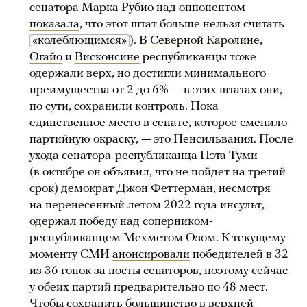
сенатора Марка Рубио над оппонентом
показала
, что этот штат больше нельзя считать
«колеблющимся»
). В
Северной Каролине
,
Огайо
и
Висконсине
республиканцы тоже
одержали верх, но достигли минимального
преимущества от 2 до 6% — в этих штатах они,
по сути, сохранили контроль. Пока
единственное место в сенате, которое сменило
партийную окраску, — это Пенсильвания. После
ухода сенатора-республиканца Пэта Туми
(в октябре он объявил, что не пойдет на третий
срок) демократ Джон Феттерман, несмотря
на перенесенный летом 2022 года инсульт,
одержал победу
над соперником-
республиканцем Мехметом Озом. К текущему
моменту СМИ
анонсировали
победителей в 32
из 36 гонок за посты сенаторов, поэтому сейчас
у обеих партий предварительно по 48 мест.
Чтобы сохранить большинство в верхней