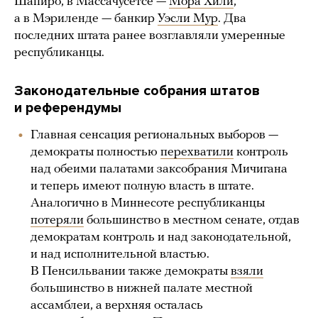
Шапиро, в Массачусетсе —
Мора Хили
,
а в Мэриленде — банкир
Уэсли Мур
. Два
последних штата ранее возглавляли умеренные
республиканцы.
Законодательные собрания штатов
и референдумы
Главная сенсация региональных выборов —
демократы полностью
перехватили
контроль
над обеими палатами заксобрания Мичигана
и теперь имеют полную власть в штате.
Аналогично в Миннесоте республиканцы
потеряли
большинство в местном сенате, отдав
демократам контроль и над законодательной,
и над исполнительной властью.
В Пенсильвании также демократы
взяли
большинство в нижней палате местной
ассамблеи, а верхняя осталась