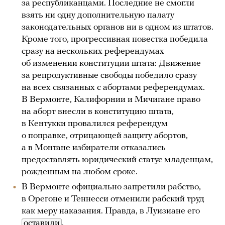
за республиканцами. Последние не смогли
взять ни одну дополнительную палату
законодательных органов ни в одном из штатов.
Кроме того, прогрессивная повестка победила
сразу на нескольких
референдумах
об изменении конституции штата: Движение
за репродуктивные свободы победило сразу
на всех связанных с абортами референдумах.
В Вермонте, Калифорнии и Мичигане право
на аборт внесли в конституцию штата,
в Кентукки провалился референдум
о поправке, отрицающей защиту абортов,
а в Монтане избиратели отказались
предоставлять юридический статус младенцам,
рожденным на любом сроке.
В Вермонте официально запретили рабство,
в Орегоне и Теннесси отменили рабский труд
как меру наказания. Правда, в Луизиане его
оставили
.