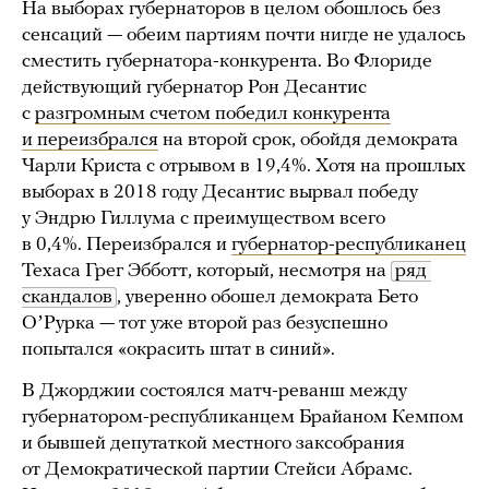
На выборах губернаторов в целом обошлось без
сенсаций — обеим партиям почти нигде не удалось
сместить губернатора-конкурента. Во Флориде
действующий губернатор Рон Десантис
с
разгромным счетом победил конкурента
и переизбрался
на второй срок, обойдя демократа
Чарли Криста с отрывом в 19,4%. Хотя на прошлых
выборах в 2018 году Десантис вырвал победу
у Эндрю Гиллума с преимуществом всего
в 0,4%. Переизбрался и
губернатор-республиканец
Техаса Грег Эбботт, который, несмотря на
ряд 
скандалов
, уверенно обошел демократа Бето
ОʼРурка — тот уже второй раз безуспешно
попытался «окрасить штат в синий».
В Джорджии состоялся матч-реванш между
губернатором-республиканцем Брайаном Кемпом
и бывшей депутаткой местного заксобрания
от Демократической партии Стейси Абрамс.