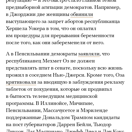
репутацию — и это быстро стало главной темой
предвыборной агитации демократов. Например,
в Джорджии две женщины
обвинили
выступающего за запрет абортов республиканца
Хершела Уокера в том, что он оплатил
им процедуры для прерывания беременности
после того, как они забеременели от него.
А в Пенсильвании демократы
заявляли
, что
республиканец Мехмет Оз не должен
представлять штат в сенате, поскольку всю жизнь
прожил в соседнем Нью-Джерси. Кроме того, Оза
критиковали
за вводящую в заблуждения рекламу
таблеток от похудения, которые он продвигал
в бытность телеведущим медицинской
программы. В Иллинойсе, Мичигане,
Пенсильвании, Массачусетсе и Мэриленде
поддержанные Дональдом Трампом кандидаты
на пост губернаторов Даррен Бейли, Тьюдор
Диксон, Даг Мастриано, Джефф Диел и Дэн Кокс