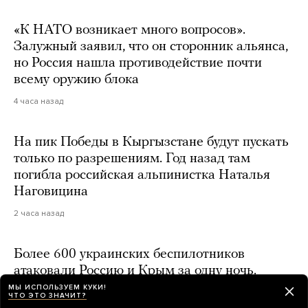
«К НАТО возникает много вопросов».
Залужный заявил, что он сторонник альянса,
но Россия нашла противодействие почти
всему оружию блока
4 часа назад
На пик Победы в Кыргызстане будут пускать
только по разрешениям. Год назад там
погибла российская альпинистка Наталья
Наговицина
2 часа назад
Более 600 украинских беспилотников
атаковали Россию и Крым за одну ночь.
В Тверской области под удар опять попал
МЫ ИСПОЛЬЗУЕМ КУКИ!
ЧТО ЭТО ЗНАЧИТ?
склад Wildberries