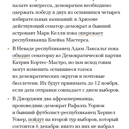
палате конгресса, демократам необходимо
одержать победу в двух из оставшихся четырех
избирательных кампаний: в Аризоне
действующий сенатор-демократ и бывший
астронавт Марк Келли пока
опережает
республиканца Блейка Мастерса.
В Неваде республиканец Адам Лаксальт пока
обходит
сенаторку из Демократической партии
Катрин Кортес-Мастро, но там исход гонки
могут изменить оставшиеся голоса
из демократических округов и почтовые
бюллетени. Их будут принимать до 12 ноября,
если дата отправки совпадает с днем выборов.
В Джорджии два афроамериканца,
проповедник-демократ Рафаэль Уорнок
и бывший футболист-республиканец Хершел
Уокер,
пойдут
на второй тур выборов, который
состоится 6 декабря: никто из них не набрал