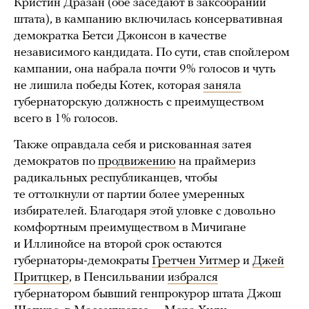
Кристин Дразан (обе заседают в заксобрании
штата), в кампанию включилась консервативная
демократка Бетси Джонсон в качестве
независимого кандидата. По сути, став спойлером
кампании, она набрала почти 9% голосов и чуть
не лишила победы Котек, которая
заняла
губернаторскую должность с преимуществом
всего в 1% голосов.
Также оправдала себя и рискованная затея
демократов по
продвижению
на праймериз
радикальных республиканцев, чтобы
те оттолкнули от партии более умеренных
избирателей. Благодаря этой уловке с довольно
комфортным преимуществом в Мичигане
и Иллинойсе на второй срок остаются
губернаторы-демократы
Гретчен Уитмер
и
Джей
Притцкер
, в Пенсильвании
избрался
губернатором бывший генпрокурор штата Джош