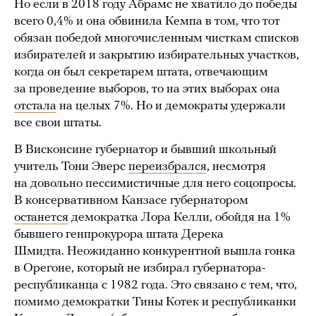
Но если в 2018 году Абрамс не хватило до победы
всего 0,4% и она обвинила Кемпа в том, что тот
обязан победой многочисленным чисткам списков
избирателей и закрытию избирательных участков,
когда он был секретарем штата, отвечающим
за проведение выборов, то на этих выборах она
отстала
на целых 7%. Но и демократы удержали
все свои штаты.
В Висконсине губернатор и бывший школьный
учитель Тони Эверс
переизбрался
, несмотря
на довольно пессимистичные для него соцопросы.
В консервативном Канзасе губернатором
останется
демократка Лора Келли, обойдя на 1%
бывшего генпрокурора штата Дерека
Шмидта. Неожиданно конкурентной вышла гонка
в Орегоне, который не избирал губернатора-
республиканца с 1982 года. Это связано с тем, что,
помимо демократки Тины Котек и республиканки