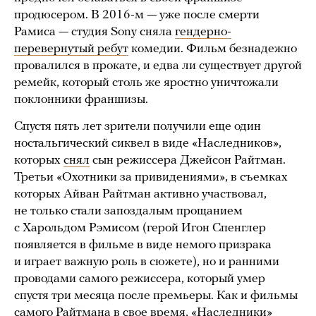
продюсером. В 2016-м — уже после смерти
Рамиса — студия Sony сняла
гендерно-
перевернутый ребут
комедии. Фильм безнадежно
провалился в прокате, и едва ли существует другой
ремейк, который столь же яростно уничтожали
поклонники франшизы.
Спустя пять лет зрители получили еще один
ностальгический сиквел в виде «Наследников»,
которых
снял
сын режиссера Джейсон Райтман.
Третьи «Охотники за привидениями», в съемках
которых Айван Райтман активно участвовал,
не только стали запоздалым прощанием
с Харольдом Рэмисом (герой Игон Спенглер
появляется в фильме в виде немого призрака
и играет важную роль в сюжете), но и ранними
проводами самого режиссера, который умер
спустя три месяца после премьеры. Как и фильмы
самого Райтмана в свое время, «Наследники»