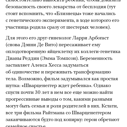
самостоятельно выносить ребенка, чтобы доказать
безопасность своего лекарства от бесплодия (тут
стоит вспомнить, что «Близнецы» тоже начались
с генетического эксперимента, в ходе которого его
участница родила сразу от шестерых человек).
Для этого его друг-гинеколог Ларри Арбогаст
(снова Дэнни Де Вито) пересаживает ему
оплодотворенную яйцеклетку их коллеги-генетика
Дианы Реддин (Эмма Томпсон). Беременность
заставляет Алекса Хесса задуматься
об одиночестве и переживать трансформацию
тела. Возможно, фильм задумывался как простая
шутка: «Шварценеггер ждет ребенка». Однако
спустя почти 30 лет в нем все еще можно найти
прогрессивные выводы о том, какими разными
могут быть семьи и роли родителей в них. Кстати,
все три фильма Райтмана со Шварценеггером
заканчиваются будто под копирку: герои обретают
семейное счастье.