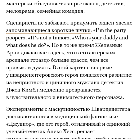
мастерски объединяет жанры: экшен, детектив,
мелодрама, семейная комедия.
Сценаристы не забывают придумать экшен-звезде
запоминающиеся короткие шутки
: «Iʼm the party
pooper», «Itʼs not a tumor», «Who is your daddy and
what does he do?». Но в то же время Железный
Арни доказывает здесь, что в его актерском
арсенале гораздо больше красок, чем все
привыкли думать. В этой картине впервые
у шварценеггеровского героя появляется развитие:
из неприятного и циничного мужлана детектив
Джон Кимбл медленно превращается
в чувствительного и внимательного персонажа.
Эксперименты с маскулинностью Шварценеггера
достигают апогея в медицинской фантастике
«Джуниор», где его герой, отзывчивый и одинокий
ученый-генетик Алекс Хесс, решает