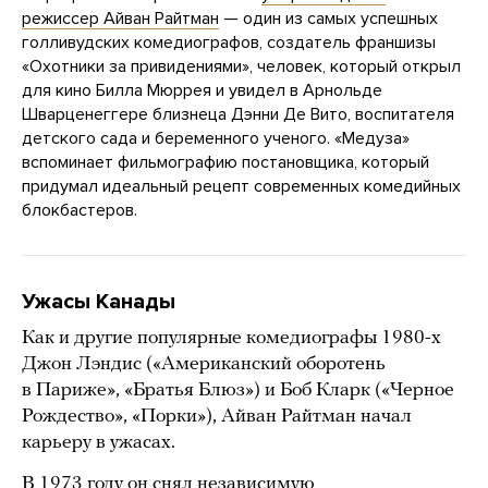
режиссер Айван Райтман
— один из самых успешных
голливудских комедиографов, создатель франшизы
«Охотники за привидениями», человек, который открыл
для кино Билла Мюррея и увидел в Арнольде
Шварценеггере близнеца Дэнни Де Вито, воспитателя
детского сада и беременного ученого. «Медуза»
вспоминает фильмографию постановщика, который
придумал идеальный рецепт современных комедийных
блокбастеров.
Ужасы Канады
Как и другие популярные комедиографы 1980-х
Джон Лэндис («Американский оборотень
в Париже», «Братья Блюз») и Боб Кларк («Черное
Рождество», «Порки»), Айван Райтман начал
карьеру в ужасах.
В 1973 году он снял независимую