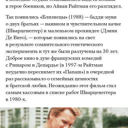
в герое боевиков, но Айван Райтман его разглядел.
Так появились «Близнецы» (1988) — бадди-муви
о двух братьях — наивном и чувствительном качке
(Шварценеггер) и маленьком прохиндее (Дэнни
Де Вито), — которые появились на свет
в результате сомнительного генетического
эксперимента и тут же были разлучены на 30 лет.
Доброе кино в духе французских комедий
с Ришаром и Депардье (в 1997-м Райтман
неудачно переснимет их «Папаш») в очередной
раз рассказывало о семейных ценностях
и братской любви. Неожиданно этот фильм стал
самым кассовым в списке работ Шварценеггера
в 1980-х.