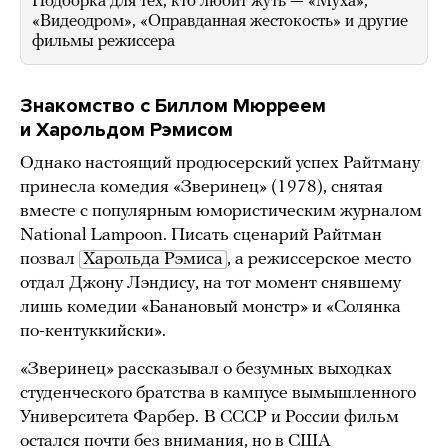
Подборка для тех, кто любит жуть — «Муха»,
«Видеодром», «Оправданная жестокость» и другие
фильмы режиссера
Знакомство с Биллом Мюрреем
и Харольдом Рэмисом
Однако настоящий продюсерский успех Райтману
принесла комедия «Зверинец» (1978), снятая
вместе с популярным юмористическим журналом
National Lampoon. Писать сценарий Райтман
позвал
Харольда Рэмиса
, а режиссерское место
отдал Джону Лэндису, на тот момент снявшему
лишь комедии «Банановый монстр» и «Солянка
по-кентуккийски».
«Зверинец» рассказывал о безумных выходках
студенческого братства в кампусе вымышленного
Университета Фарбер.
В СССР и России фильм
остался почти без внимания, но в США