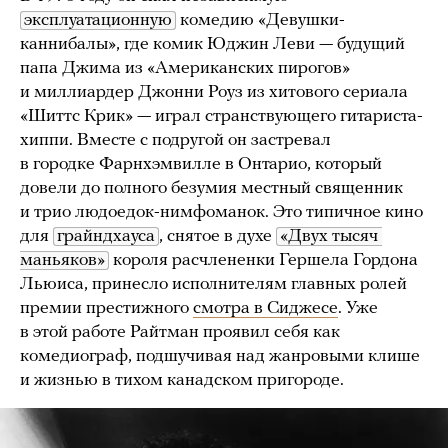
эксплуатационную
комедию «Девушки-
каннибалы», где комик Юджин Леви — будущий
папа Джима из «Американских пирогов»
и миллиардер Джонни Роуз из хитового сериала
«Шиттс Крик» — играл странствующего гитариста-
хиппи. Вместе с подругой он застревал
в городке Фарнхэмвилле в Онтарио, который
довели до полного безумия местный священник
и трио людоедок-нимфоманок. Это типичное кино
для
грайндхауса
, снятое в духе
«Двух тысяч 
маньяков»
короля расчлененки Гершела Гордона
Льюиса, принесло исполнителям главных ролей
премии престижного
смотра в Сиджесе
. Уже
в этой работе Райтман проявил себя как
комедиограф, подшучивая над жанровыми клише
и жизнью в тихом канадском пригороде.