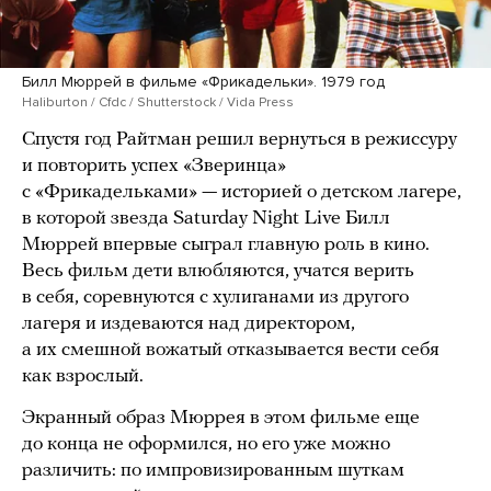
Билл Мюррей в фильме «Фрикадельки». 1979 год
Haliburton / Cfdc / Shutterstock / Vida Press
Спустя год Райтман решил вернуться в режиссуру
и повторить успех «Зверинца»
с «Фрикадельками» — историей о детском лагере,
в которой звезда Saturday Night Live Билл
Мюррей впервые сыграл главную роль в кино.
Весь фильм дети влюбляются, учатся верить
в себя, соревнуются с хулиганами из другого
лагеря и издеваются над директором,
а их смешной вожатый отказывается вести себя
как взрослый.
Экранный образ Мюррея в этом фильме еще
до конца не оформился, но его уже можно
различить: по импровизированным шуткам