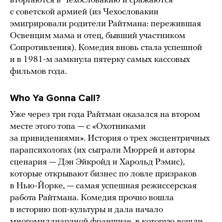
вторгаются в Чехословакию и сражаются
с советской армией (из Чехословакии
эмигрировали родители Райтмана: пережившая
Освенцим мама и отец, бывший участником
Сопротивления). Комедия вновь стала успешной
и в 1981-м замкнула пятерку самых кассовых
фильмов года.
Who Ya Gonna Call?
Уже через три года Райтман оказался на втором
месте этого топа — с «Охотниками
за привидениями». История о трех эксцентричных
парапсихологах (их сыграли Мюррей и авторы
сценария — Дэн Эйкройд и Харольд Рэмис),
которые открывают бизнес по ловле призраков
в Нью-Йорке, — самая успешная режиссерская
работа Райтмана. Комедия прочно вошла
в историю поп-культуры и дала начало
многомиллиардной франшизе, в которую вошли