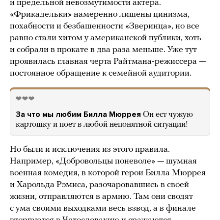
и предельной невозмутимости актера.
«Фрикадельки» намеренно лишены цинизма,
похабности и безбашенности «Зверинца», но все
равно стали хитом у американской публики, хоть
и собрали в прокате в два раза меньше. Уже тут
проявилась главная черта Райтмана-режиссера —
постоянное обращение к семейной аудитории.
❤️❤️❤️
За что мы любим Билла Мюррея
Он ест чужую
картошку и поет в любой непонятной ситуации!
Но были и исключения из этого правила.
Например, «Добровольцы поневоле» — шумная
военная комедия, в которой герои Билла Мюррея
и Харольда Рэмиса, разочаровавшись в своей
жизни, отправляются в армию. Там они сводят
с ума своими выходками весь взвод, а в финале