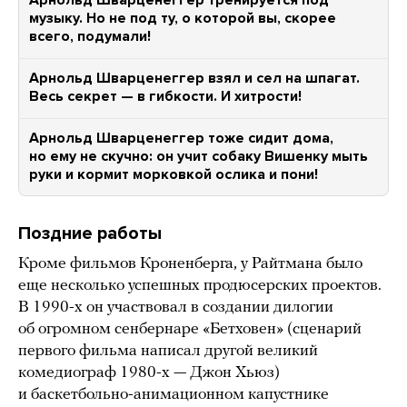
Арнольд Шварценеггер тренируется под
музыку. Но не под ту, о которой вы, скорее
всего, подумали!
Арнольд Шварценеггер взял и сел на шпагат.
Весь секрет — в гибкости. И хитрости!
Арнольд Шварценеггер тоже сидит дома,
но ему не скучно: он учит собаку Вишенку мыть
руки и кормит морковкой ослика и пони!
Поздние работы
Кроме фильмов Кроненберга, у Райтмана было
еще несколько успешных продюсерских проектов.
В 1990-х он участвовал в создании дилогии
об огромном сенбернаре «Бетховен» (сценарий
первого фильма написал другой великий
комедиограф 1980-х — Джон Хьюз)
и баскетбольно-анимационном капустнике