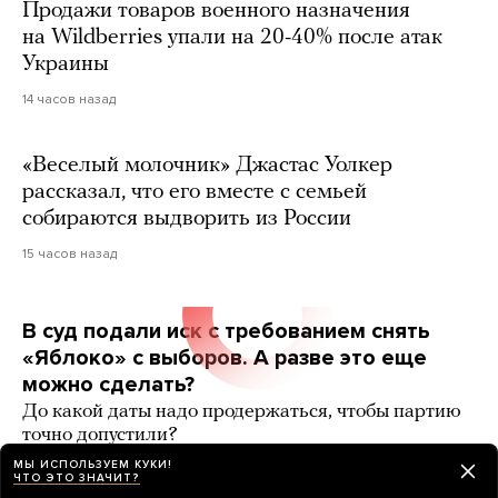
Продажи товаров военного назначения
на Wildberries упали на 20-40% после атак
Украины
14 часов назад
«Веселый молочник» Джастас Уолкер
рассказал, что его вместе с семьей
собираются выдворить из России
15 часов назад
В суд подали иск с требованием снять
«Яблоко» с выборов. А разве это еще
можно сделать?
До какой даты надо продержаться, чтобы партию
точно допустили?
МЫ ИСПОЛЬЗУЕМ КУКИ!
7 карточек
15 часов назад
РАЗБОР
ЧТО ЭТО ЗНАЧИТ?