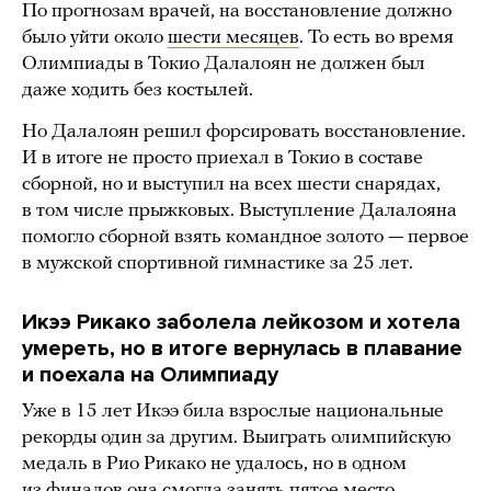
По прогнозам врачей, на восстановление должно
было уйти около
шести месяцев
. То есть во время
Олимпиады в Токио Далалоян не должен был
даже ходить без костылей.
Но Далалоян решил форсировать восстановление.
И в итоге не просто приехал в Токио в составе
сборной, но и выступил на всех шести снарядах,
в том числе прыжковых. Выступление Далалояна
помогло сборной взять командное золото — первое
в мужской спортивной гимнастике за 25 лет.
Икээ Рикако заболела лейкозом и хотела
умереть, но в итоге вернулась в плавание
и поехала на Олимпиаду
Уже в 15 лет Икээ била взрослые национальные
рекорды один за другим. Выиграть олимпийскую
медаль в Рио Рикако не удалось, но в одном
из финалов она смогла занять пятое место.