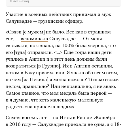
8 лет назад
Участие в военных действиях принимал и муж
Салуквадзе — грузинский офицер.
«Связи [с мужем] не было. Все как в страшном
сне, —
вспоминала
Салуквадзе. — От меня
скрывали, но я знала, на 100% была уверена, что
его [туда] отправили. <…> Еще тогда наши дети
учились в Англии и в этот день должны были
возвратиться [в Грузию]. Их в Англии оставили,
потом в Баку приземлили. Я знала обо всем этом,
но чем [из Пекина] я могла помочь? Только своим
делом, правильно? Или неправильно, я не знаю.
Самое главное, что моя медаль была первой —
и я думаю, что хоть маленькую-маленькую
радость она принесла людям».
Спустя восемь лет — на Игры в Рио-де-Жанейро
в 2016 году — Салуквадзе приехала не одна, а с 18-