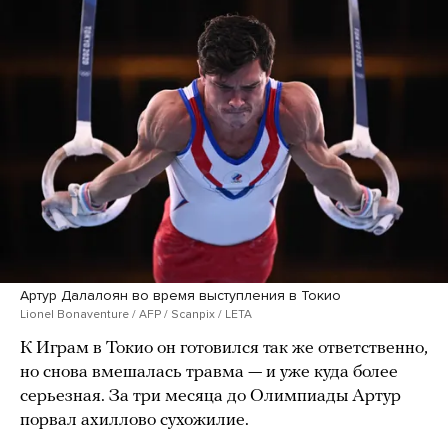
Артур Далалоян во время выступления в Токио
Lionel Bonaventure / AFP / Scanpix / LETA
К Играм в Токио он готовился так же ответственно,
но снова вмешалась травма — и уже куда более
серьезная. За три месяца до Олимпиады Артур
порвал ахиллово сухожилие.