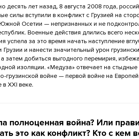
о десять лет назад, 8 августа 2008 года, росси
е силы вступили в конфликт с Грузией на стор
 Южной Осетии — непризнанных и не подконтр
еспублик. Военные действия длились всего нес
ия успела за это время начать наступление вглу
 Грузии и нанести значительный урон грузинск
 а затем добиться выгодного перемирия, избеж
дной изоляции. «Медуза» отвечает на стыдные
ко-грузинской войне — первой войне на Европе
 в XXI веке.
ла полноценная война? Или прав
ть это как конфликт? Кто с кем 