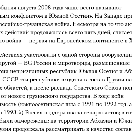
обытия августа 2008 года чаще всего называют
ным конфликтом в Южной Осетии». На Западе пр
оссийско-грузинская война. Несмотря на то что а
х действий продолжалась всего пять дней, считаетс
о война — первая на Европейском континенте в X
ействиях участвовали с одной стороны вооруженн
 другой — ВС России и миротворцы, размещенные
рии непризнанных республик Южная Осетия и Аб
 СССР эти республики входили в состав Грузии на
 областей, а после распада Советского Союза по
от нового грузинского государства. В ходе войн
имость (южноосетинская шла с 1991 по 1992 год, 
по 1993-й) Россия поддерживала сепаратистов; в ит
были заморожены: на территории Абхазии и Южн
узия продолжала рассматривать в качестве состав