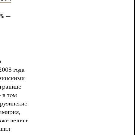
0% —
.
2008 года
узинскими
 границе
 в том
грузинские
емирия,
акже велись
ушил