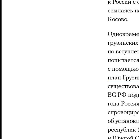
к России с
ссылаясь н
Косово.
Одновремен
грузинских
по вступле
попытается
с помощью
план Грузи
существова
ВС РФ подг
года Росси
спровоциро
об установ
республик 
и Южной Ос