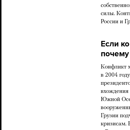
собственно
силы. Конт
России и Г
Если к
почему
Конфликт м
в 2004 год
президенто
вхождения 
Южной Осет
вооруженны
Грузии по
кризисам. 