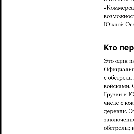
«Коммерса
возможност
Южной Осе
Кто пе
Это один и
Официально
с обстрела
войсками. 
Грузии и Ю
числе с юж
деревни. Э
заключенно
обстрелы; 