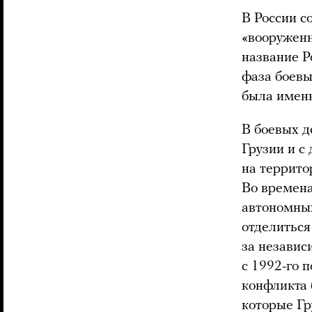
В России с
«вооружен
название Р
фаза боевы
была именн
В боевых д
Грузии и с
на террито
Во времена
автономных
отделиться 
за независ
с 1992-го 
конфликта 
которые Гр