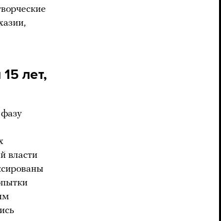
творческие
хазии,
15 лет,
 фазу
х
й власти
ксированы
опытки
ым
ись