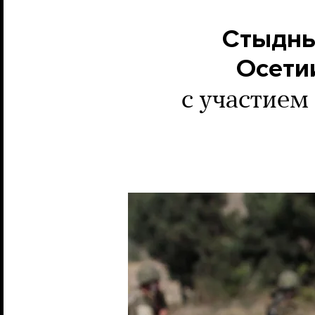
Стыдны
Осети
с участием