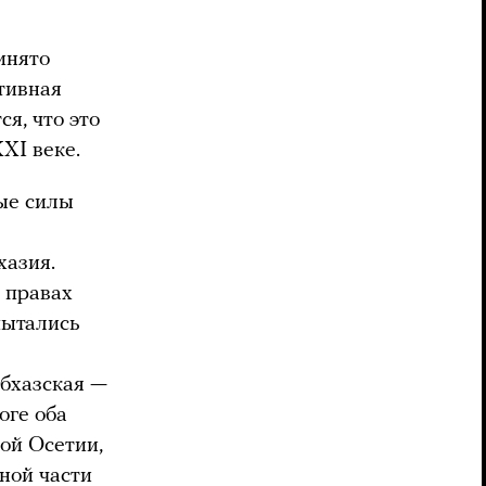
инято
ктивная
я, что это
XI веке.
ые силы
хазия.
 правах
пытались
абхазская —
оге оба
ой Осетии,
ной части