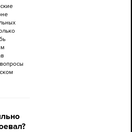
йские
оне
ольных
колько
бь
им
ав
 вопросы
йском
ильно
воевал?