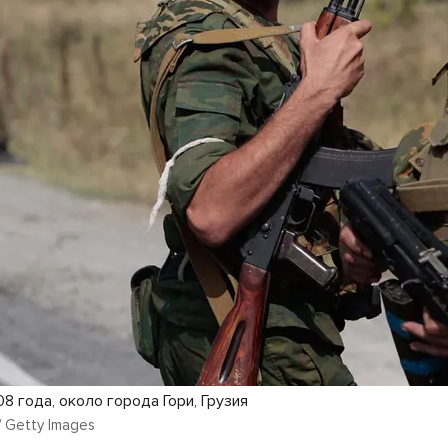
08 года, около города Гори, Грузия
/ Getty Images