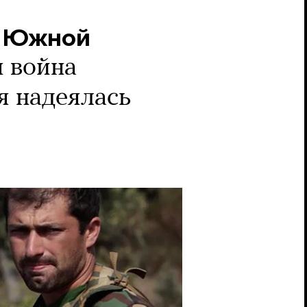
в Южной
я война
я надеялась