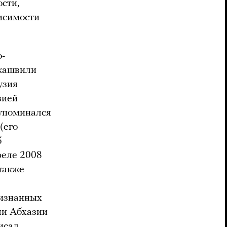
сти,
исимости
о-
акашвили
узия
зией
упоминался
(его
б
реле 2008
также
ризнанных
ли Абхазии
исал