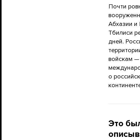
Почти ровн
вооруженны
Абхазии и
Тбилиси р
дней. Росс
территории
войскам —
междунаро
о российс
континенте
Это бы
описыва