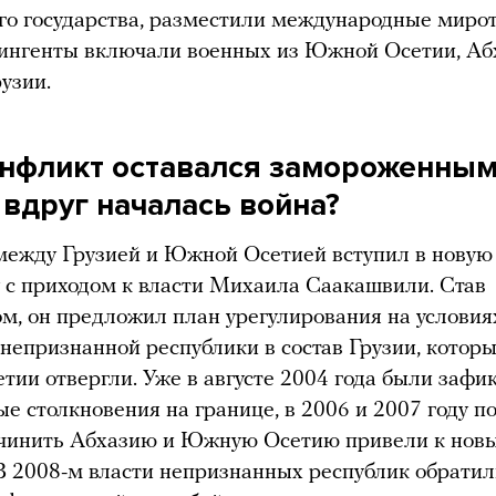
го государства, разместили международные миро
ингенты включали военных из Южной Осетии, Аб
рузии.
онфликт оставался замороженным 
 вдруг началась война?
ежду Грузией и Южной Осетией вступил в новую
у с приходом к власти Михаила Саакашвили. Став
м, он предложил план урегулирования на условия
непризнанной республики в состав Грузии, которы
ии отвергли. Уже в августе 2004 года были зафи
е столкновения на границе, в 2006 и 2007 году п
дчинить Абхазию и Южную Осетию привели к нов
В 2008-м власти непризнанных республик обратил