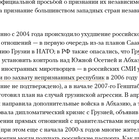
 официальной просьбой о признании их независимо
а признание большинством западных стран незав
но с 2004 года происходило ухудшение российск
 отношений — в первую очередь из-за планов Са
нию Грузии в НАТО; в РФ также опасались, что Гр
 установить контроль над Южной Осетией и Абха
 иностранных миротворцев — в российских СМИ 
и по захвату непризнанных республик
в 2006 году 
ние не подтверждено), а в начале 2007-го Геншта
отовил план на случай грузинской агрессии. В ап
я направила дополнительные войска в Абхазию, а 
вала дипломатический кризис с Грузией, объявив
лении прямых отношений с правительствами неп
(при этом еще с начала 2000-х годов многие жите
етии могли получать российские паспорта.
Как п