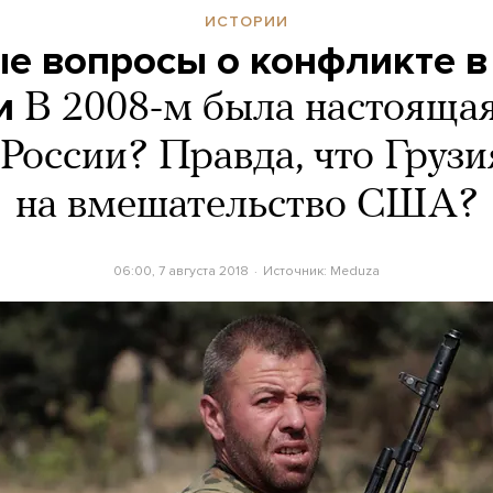
ИСТОРИИ
е вопросы о конфликте 
и
В 2008-м была настояща
 России? Правда, что Грузи
на вмешательство США?
06:00, 7 августа 2018
Источник:
Meduza