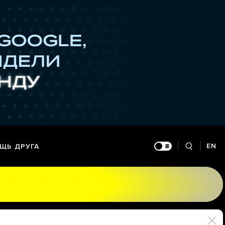
EN
ЩЬ ДРУГА