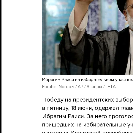
Ибрагим Раиси на избирательном участке.
Ebrahim Noroozi / AP / Scanpix / LETA
Победу на президентских выбор
в пятницу, 18 июня, одержал гла
Ибрагим Раиси. За него проголо
пришедших на избирательные уча
в истории Исламской республик