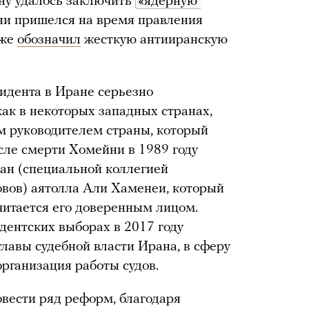
ану удалось заключить
«ядерную 
ани пришелся на время правления
 же
обозначил
жесткую антииранскую
зидента в Иране серьезно
как в некоторых западных странах,
м руководителем страны, который
осле смерти Хомейни в 1989 году
ран (специальной коллегией
овов) аятолла Али Хаменеи, который
считается его доверенным лицом.
дентских выборах в 2017 году
лавы судебной власти Ирана, в сферу
организация работы судов.
овести ряд реформ, благодаря