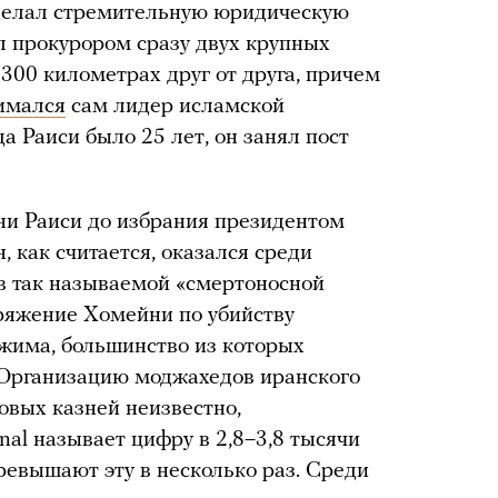
сделал стремительную юридическую
ыл прокурором сразу двух крупных
300 километрах друг от друга, причем
имался
сам лидер исламской
 Раиси было 25 лет, он занял пост
ни Раиси до избрания президентом
н, как считается, оказался среди
 в так называемой «смертоносной
ряжение Хомейни по убийству
жима, большинство из которых
Организацию моджахедов иранского
овых казней неизвестно,
nal называет цифру в 2,8–3,8 тысячи
ревышают эту в несколько раз. Среди