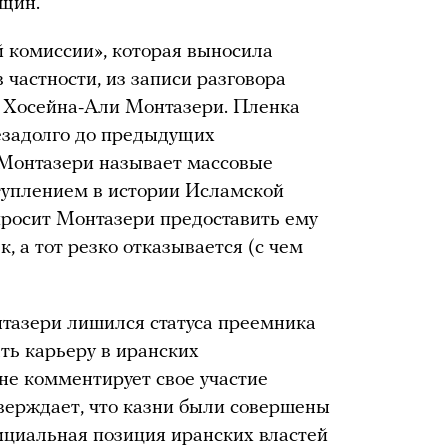
щин.
й комиссии», которая выносила
 в частности, из записи разговора
 Хосейна-Али Монтазери. Пленка
незадолго до предыдущих
 Монтазери называет массовые
уплением в истории Исламской
просит Монтазери предоставить ему
, а тот резко отказывается (с чем
нтазери лишился статуса преемника
ть карьеру в иранских
не комментирует свое участие
тверждает, что казни были совершены
ициальная позиция иранских властей