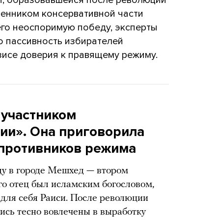
вленником консервативной части
 его неоспоримую победу, эксперты
о пассивность избирателей
зисе доверия к правящему режиму.
 участником
ии». Она приговорила
ч противников режима
ду в городе Мешхед — втором
го отец был исламским богословом,
 для себя Раиси. После революции
лись тесно вовлечены в выработку