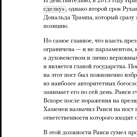
И действительно, в 2015 году Ир
сделку»
, однако второй срок Рух
Дональда Трампа, который сразу
позицию.
Но самое главное, что власть пре
ограничена — и не парламентом, 
а духовенством и лично верховны
и является главой государства. П
на этот пост был пожизненно изб
из наиболее авторитетных богосл
занимает его по сей день. Раиси 
Вскоре после поражения на прези
Хаменеи назначил Раиси на пост г
ответственности которого входит 
В этой должности Раиси сумел пр