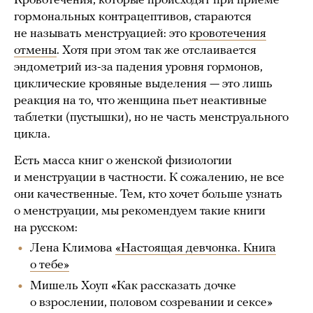
Кровотечения, которые происходят при приеме
гормональных контрацептивов, стараются
не называть менструацией: это
кровотечения
отмены
. Хотя при этом так же отслаивается
эндометрий из-за падения уровня гормонов,
циклические кровяные выделения — это лишь
реакция на то, что женщина пьет неактивные
таблетки (пустышки), но не часть менструального
цикла.
Есть масса книг о женской физиологии
и менструации в частности. К сожалению, не все
они качественные. Тем, кто хочет больше узнать
о менструации, мы рекомендуем такие книги
на русском:
Лена Климова
«Настоящая девчонка. Книга
о тебе»
Мишель Хоуп «Как рассказать дочке
о взрослении, половом созревании и сексе»