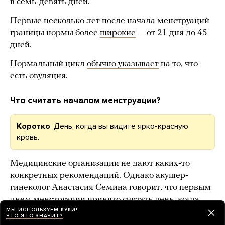
в семь-девять дней.
Первые несколько лет после начала менструаций
границы нормы более
широкие
— от 21 дня до 45
дней.
Нормальный цикл
обычно указывает
на то, что
есть овуляция.
Что считать началом менструации?
Коротко
. День, когда вы видите ярко-красную
кровь.
Медицинские организации не дают каких-то
конкретных рекомендаций. Однако акушер-
гинеколог Анастасия Семина говорит, что первым
днем менструации принято считать день, когда
МЫ ИСПОЛЬЗУЕМ КУКИ!
человек видит ярко-красную кровь. «Скудные
ЧТО ЭТО ЗНАЧИТ?
коричневые кровяные выделения не считаются