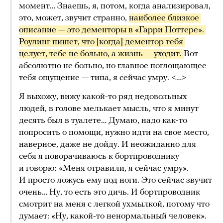
момент… Знаешь, я, потом, когда анализировал,
это, может, звучит странно,
наиболее близкое 
описание — это дементоры в «Гарри Поттере». 
Роулинг пишет, что [когда] дементор тебя 
целует, тебе не больно, а жизнь — уходит. 
Вот
абсолютно не больно, но главное поглощающее
тебя ощущение — типа, я сейчас умру. <…>
Я выхожу, вижу какой-то ряд недовольных
людей, в голове мелькает мысль, что я минут
десять был в туалете… Думаю, надо как-то
попросить о помощи, нужно идти на свое место,
наверное, даже не дойду. И неожиданно для
себя я поворачиваюсь к бортпроводнику
и говорю: «Меня отравили, я сейчас умру».
И просто ложусь ему под ноги. Это сейчас звучит
очень… Ну, то есть это дичь. И бортпроводник
смотрит на меня с легкой ухмылкой, потому что
думает: «Ну, какой-то ненормальный человек».