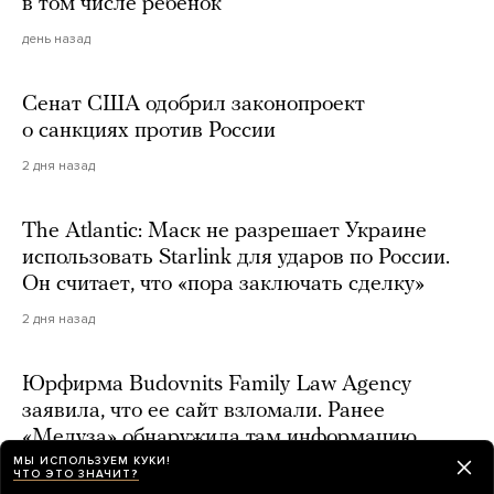
в том числе ребенок
день назад
Сенат США одобрил законопроект
о санкциях против России
2 дня назад
The Atlantic: Маск не разрешает Украине
использовать Starlink для ударов по России.
Он считает, что «пора заключать сделку»
2 дня назад
Юрфирма Budovnits Family Law Agency
заявила, что ее сайт взломали. Ранее
«Медуза» обнаружила там информацию
о том, что она помогает уклоняться
МЫ ИСПОЛЬЗУЕМ КУКИ!
ЧТО ЭТО ЗНАЧИТ?
от мобилизации — и этим занимается дочь