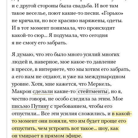
и с другой стороны была свадьба. И вот там
такое веселье, поют какие-то песни. «Горько»
не кричали, но все красиво наряжены, одеты.
И в тот момент понимала, что происходит
какой-то сюр… Я подумала, что сегодня
я не смогу его забрать.
Я думаю, что это было много усилий многих
людей и, наверное, мое какое-то давление
в прессе, в интернете, что мы хотим его забрать,
а его нам не отдают, и уже на международном
уровне. Хотя, мне кажется, что Меркель,
Макрон
сделали
какие-то
стейтменты
, но я,
честно говоря, не особо следила за этим. Мое
письмо Путину
с требованием, чтобы его
отпустили… Все эти усилия сложились, и
в какой-
то момент они поняли, что им будет проще его 
отпустить, чем устроить вот такое… шоу, как 
он умирает в прямом эфире.