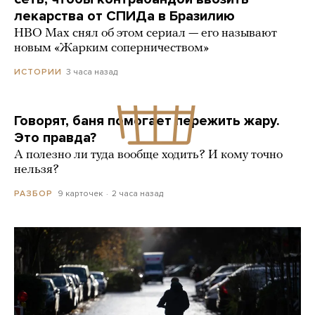
лекарства от СПИДа в Бразилию
HBO Max снял об этом сериал — его называют
новым «Жарким соперничеством»
3 часа назад
ИСТОРИИ
Говорят, баня помогает пережить жару.
Это правда?
А полезно ли туда вообще ходить? И кому точно
нельзя?
9 карточек
2 часа назад
РАЗБОР