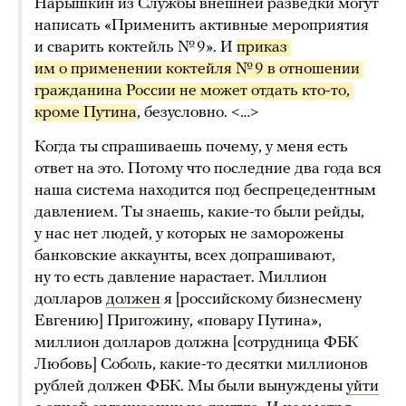
Нарышкин из Службы внешней разведки могут
написать «Применить активные мероприятия
и сварить коктейль № 9». И
приказ 
им о применении коктейля № 9 в отношении 
гражданина России не может отдать кто-то, 
кроме Путина
, безусловно. <…>
Когда ты спрашиваешь почему, у меня есть
ответ на это. Потому что последние два года вся
наша система находится под беспрецедентным
давлением. Ты знаешь, какие-то были рейды,
у нас нет людей, у которых не заморожены
банковские аккаунты, всех допрашивают,
ну то есть давление нарастает. Миллион
долларов
должен
я [российскому бизнесмену
Евгению] Пригожину, «повару Путина»,
миллион долларов должна [сотрудница ФБК
Любовь] Соболь, какие-то десятки миллионов
рублей должен ФБК. Мы были вынуждены
уйти