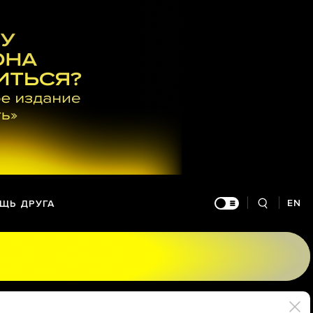
EN
ЩЬ ДРУГА