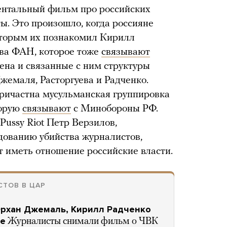
ентальный фильм про российских
ы. Это произошло, когда россияне
которым их познакомил Кирилл
тва ФАН, которое тоже
связывают
на и связанные с ним структуры
жемаля, Расторгуева и Радченко.
 причастна мусульманская группировка
торую
связывают
с Минобороны РФ.
Pussy Riot Петр Верзилов,
дованию убийства журналистов,
ут иметь отношение российские власти.
ТОВ В ЦАР
Орхан Джемаль, Кирилл Радченко
ое
Журналисты снимали фильм о ЧВК