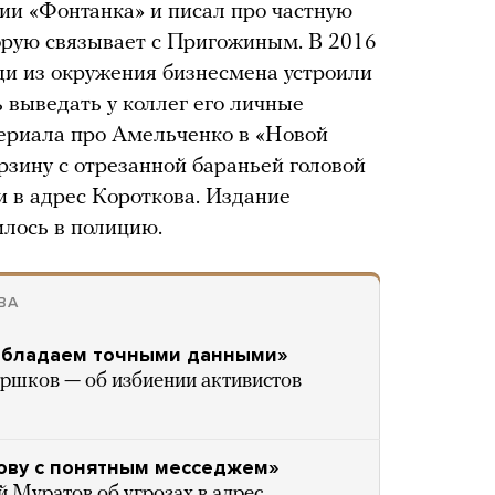
нии «Фонтанка» и писал про частную
орую связывает с Пригожиным. В 2016
юди из окружения бизнесмена устроили
 выведать у коллег его личные
териала про Амельченко в «Новой
рзину с отрезанной бараньей головой
и в адрес Короткова. Издание
илось в полицию.
ВА
 обладаем точными данными»
ршков — об избиении активистов
ову с понятным месседжем»
 Муратов об угрозах в адрес