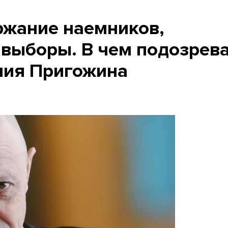
ржание наемников,
 выборы. В чем подозрев
ния Пригожина