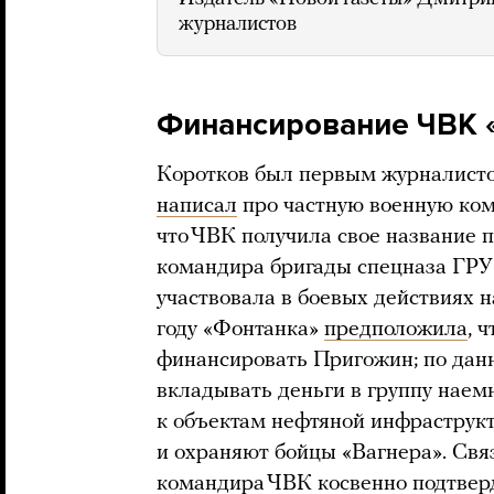
журналистов
Финансирование ЧВК 
Коротков был первым журналистом
написал
про частную военную ком
что ЧВК получила свое название
командира бригады спецназа ГРУ
участвовала в боевых действиях н
году «Фонтанка»
предположила
, 
финансировать Пригожин; по дан
вкладывать деньги в группу наем
к объектам нефтяной инфраструк
и охраняют бойцы «Вагнера». Свя
командира ЧВК косвенно подтверд