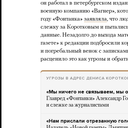
он работал в петербургском изда
военную компанию «Вагнер», кот
году «Фонтанка»
заявляла
, что л
слежку за Коротковым и пытались
данные. Незадолго до выхода ма
газете» к редакции подбросили ко
и погребальный венок с запискам
расценило это как угрозы и обрат
УГРОЗЫ В АДРЕС ДЕНИСА КОРОТКО
«Мы ничего не связываем, мы
Главред «Фонтанки» Александр Го
и слежке за журналистами
«Нам прислали отрезанную гол
Издатель «Новой газеты» Дмитрий