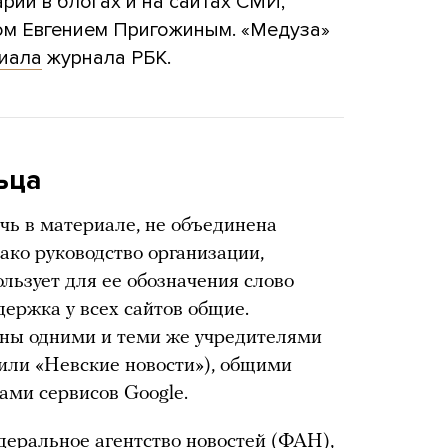
ии в блогах и на сайтах СМИ,
ном Евгением Пригожиным. «Медуза»
иала
журнала РБК.
ьца
чь в материале, не объединена
ако руководство организации,
льзует для ее обозначения слово
держка у всех сайтов общие.
ны одними и теми же учредителями
или «Невские новости»), общими
ами сервисов Google.
еральное агентство новостей (
ФАН
),