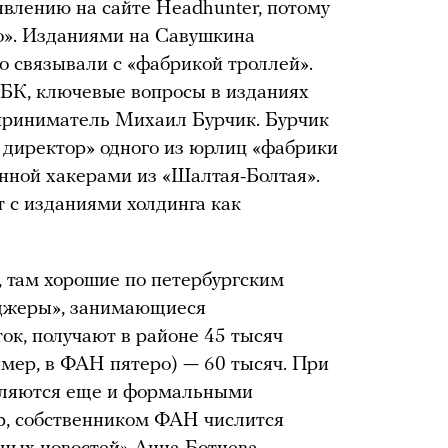
явлению на сайте Headhunter, потому
го». Изданиями на Савушкина
о связывали с «фабрикой троллей».
РБК, ключевые вопросы в изданиях
приниматель Михаил Бурчик. Бурчик
 директор» одного из юрлиц «фабрики
анной хакерами из «Шалтая-Болтая».
т с изданиями холдинга как
, там хорошие по петербургским
еджеры», занимающиеся
к, получают в районе 45 тысяч
имер, в ФАН пятеро) — 60 тысяч. При
являются еще и формальными
, собственником ФАН числится