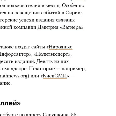
ов пользователей в месяц. Особенно
я на освещении событий в Сирии;
ртерские успехи издания связаны
оенной компании
Дмитрия «Вагнера»
также входят сайты «
Народные
Инфореактор
», «
Политэксперт
»,
десять изданий. Девять из них
комнадзоре. Некоторые — например,
(nahnews.org) или «
КиевСМИ
» —
аине.
оллей»
рбурге по адресу Савушкина, 55.