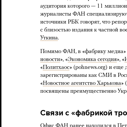
аудитория которого — 11 миллион
журналисты ФАН специализируютс
источники РБК говорят, что репо
с близостью издания к частной в
Уткина
.
Помимо ФАН, в «фабрику медиа» 
новости
», «
Экономика сегодня
», «
«
Политхаос
» (pohnews.org) и еще 
зарегистрированы как СМИ в Рос
«
Новостное агентство Харькова
» 
посвящены преимущественно Укр
Связи с «фабрикой тр
Офис ФАН ранее находился в Пете