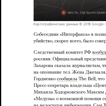
Картографические данные © 2018 Google,
Собеседник «Интерфакса» в полиц
убийство, скорее всего, было сов
Следственный комитет РФ
возбу
россиян. Официальный представ
Захарова сказала журналистам, ч
на опознание тел. Жена Джемаля
Гордиенко
сообщила
The Bell, чт
Пресс-секретарь владельца «Цен
Михаила Ходорковского Максим Д
«Медузы» о возможной помощи с
на недостаток информации. Сам 