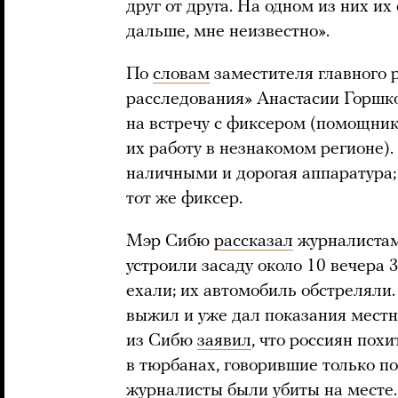
друг от друга. На одном из них их
дальше, мне неизвестно».
По
словам
заместителя главного 
расследования» Анастасии Горшк
на встречу с фиксером (помощник
их работу в незнакомом регионе).
наличными и дорогая аппаратура
тот же фиксер.
Мэр Сибю
рассказал
журналистам 
устроили засаду около 10 вечера 3
ехали; их автомобиль обстреляли.
выжил и уже дал показания местн
из Сибю
заявил
, что россиян пох
в тюрбанах, говорившие только по-
журналисты были убиты на месте.