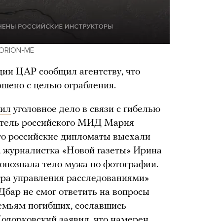
 ORION-ME
ии ЦАР сообщил агентству, что
ершено с целью ограбления.
дил
уголовное дело в связи с гибелью
итель российского МИД Мария
то российские дипломаты выехали
, журналистка «Новой газеты» Ирина
о опознала тело мужа по фотографии.
тра управления расследованиями»
бар не смог ответить на вопросы
емьям погибших, сославшись
Ходорковский
заявил
, что намерен