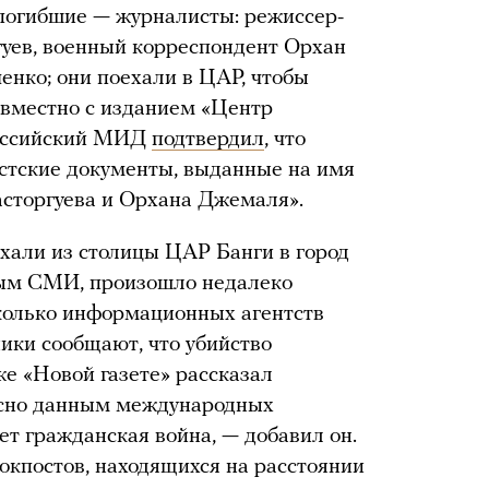
погибшие — журналисты: режиссер-
гуев, военный корреспондент Орхан
нко; они поехали в ЦАР, чтобы
овместно с изданием «Центр
Российский МИД
подтвердил
, что
стские документы, выданные на имя
асторгуева и Орхана Джемаля».
ехали из столицы ЦАР Банги в город
ным СМИ, произошло недалеко
сколько информационных агентств
ники сообщают, что убийство
же «Новой газете» рассказал
асно данным международных
ет гражданская война, — добавил он.
окпостов, находящихся на расстоянии