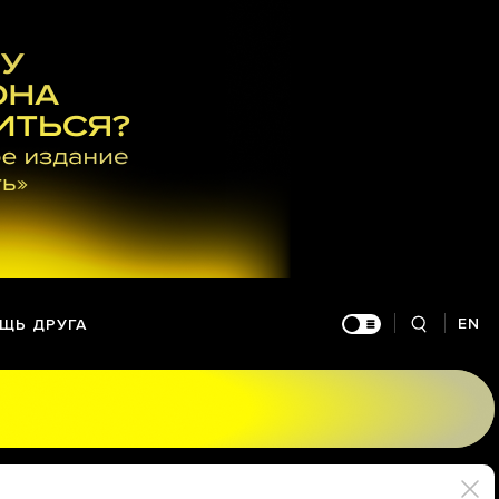
EN
ЩЬ ДРУГА