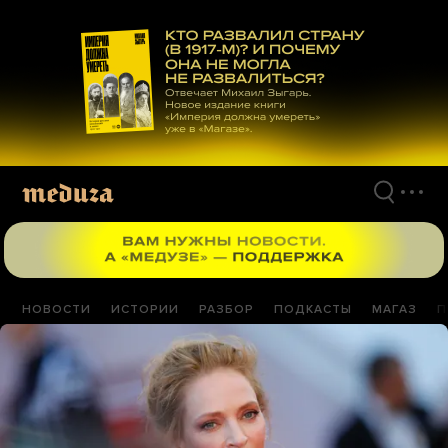
Перейти
к
материалам
НОВОСТИ
ИСТОРИИ
РАЗБОР
ПОДКАСТЫ
МАГАЗ
П