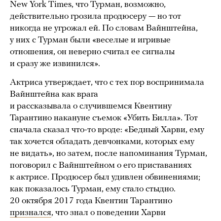
New York Times, что Турман, возможно,
действительно грозила продюсеру — но тот
никогда не угрожал ей. По словам Вайнштейна,
у них с Турман были «веселые и игривые
отношения, он неверно считал ее сигналы
и сразу же извинился».
Актриса утверждает, что с тех пор воспринимала
Вайнштейна как врага
и рассказывала о случившемся Квентину
Тарантино накануне съемок «Убить Билла». Тот
сначала сказал что-то вроде: «Бедный Харви, ему
так хочется обладать девчонками, которых ему
не видать», но затем, после напоминания Турман,
поговорил с Вайнштейном о его приставаниях
к актрисе. Продюсер был удивлен обвинениями;
как показалось Турман, ему стало стыдно.
20 октября 2017 года Квентин Тарантино
признался
, что знал о поведении Харви