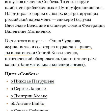
выпусков о членах Совбеза. То есть о круге
наиболее приближенных к Путину функционеров.
На этот раз говорим о людях, контролирующих
российский парламент, — спикере Госдумы
Вячеславе Володине и спикере Совета Федерации
Валентине Матвиенко.
Гости этого выпуска — Ольга Чуракова,
журналистка и соавторка подкаста
«Привет,
ты иноагент»
, и Сергей Ковальченко,
политический обозреватель (вот его телеграм-
канал
«Занимательная конспирология»
).
Цикл «Совбез»:
о Николае Патрушеве
о Сергее Лаврове
о Дмитрии Козаке
об Антоне Вайно