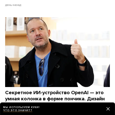
день назад
Секретное ИИ-устройство OpenAI — это
умная колонка в форме пончика. Дизайн
разработала компания Джони Айва
МЫ ИСПОЛЬЗУЕМ КУКИ!
ЧТО ЭТО ЗНАЧИТ?
Вот что узнал Bloomberg об этом гаджете