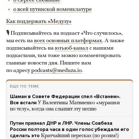
о Сергее Собянине
о всей путинской номенклатуре
Как поддержать «Медузу»
🎙 Подписывайтесь на подкаст «Что случилось»,
мы есть на
всех основных платформах
. А также
подписывайтесь на
ютьюб-канал
с нашими
подкастами, там тоже можно комментировать
главные новости дня. Пишите нам
по адресу
podcasts@meduza.io
.
ЕЩЕ ПО ТЕМЕ
Шаман в Совете Федерации спел «Встанем».
Все встали
У Валентины Матвиенко «мурашки
по телу», когда она слышит эту песню
Путин признал ДНР и ЛНР. Члены Совбеза
России полтора часа в один голос убеждали его
сделать это
Кратчайший пересказ (по ролям!)