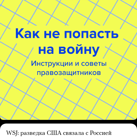
WSJ: разведка США связала с Россией