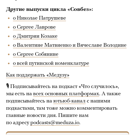
Другие выпуски цикла «Совбез»:
о Николае Патрушеве
о Сергее Лаврове
о Дмитрии Козаке
о Валентине Матвиенко и Вячеславе Володине
о Сергее Собянине
о всей путинской номенклатуре
Как поддержать «Медузу»
🎙 Подписывайтесь на подкаст «Что случилось»,
мы есть на
всех основных платформах
. А также
подписывайтесь на
ютьюб-канал
с нашими
подкастами, там тоже можно комментировать
главные новости дня. Пишите нам
по адресу
podcasts@meduza.io
.