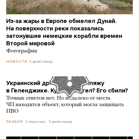
Из-за жары в Европе обмелел Дунай.
На поверхности реки показались
затонувшие немецкие корабли времен
Второй мировой
Фотографии
5 дней назад
НОВОСТИ
Украинский дрон попал по пляжу
в Геленджике. Куда он летел? Его сбили?
Точных ответов нет. Но недалеко от места
ЧП находится объект, который могла защищать
ПВО
3 карточки
5 дней назад
РАЗБОР