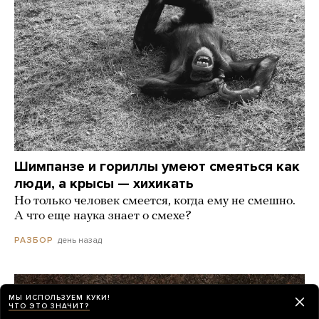
Шимпанзе и гориллы умеют смеяться как
люди, а крысы — хихикать
Но только человек смеется, когда ему не смешно.
А что еще наука знает о смехе?
день назад
РАЗБОР
МЫ ИСПОЛЬЗУЕМ КУКИ!
ЧТО ЭТО ЗНАЧИТ?