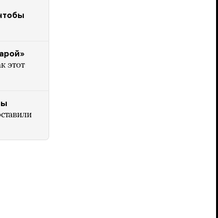
 чтобы
парой»
к этот
ны
оставили