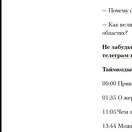
— Почему с
— Как вели
областях?
Не забудь
телеграм-
Таймкоды
00:00 Прив
01:35 О же
11:05 Чем 
13:44 Можн