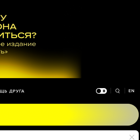
EN
ЩЬ ДРУГА