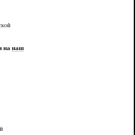
ской
и на
наш
ей