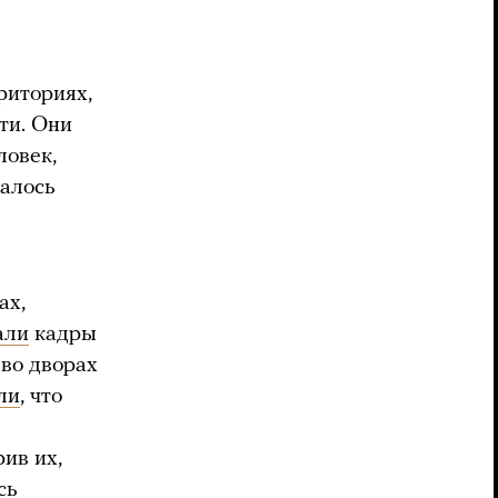
риториях,
ти. Они
ловек,
далось
ах,
али
кадры
 во дворах
ли
, что
ив их,
сь