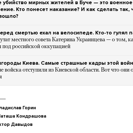
 убийство мирных жителей в Буче — это военное
ение. Кто понесет наказание? И как сделать так,
изошло?
перед смертью ехал на велосипеде. Кто-то гулял 
утат местного совета Катерина Украинцева — о том, ка
л под российской оккупацией
игороды Киева. Самые страшные кадры этой вой
е войска отступили из Киевской области. Вот что они 
я
ладислав Горин
Наташа Кондрашова
ктор Давыдов