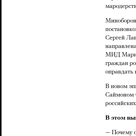
мародерст
Миноборон
постановко
Сергей Ла
направлена
МИД Мари
граждан ро
оправдать 
В новом эп
Саймоном О
российских
В этом вы
— Почему о