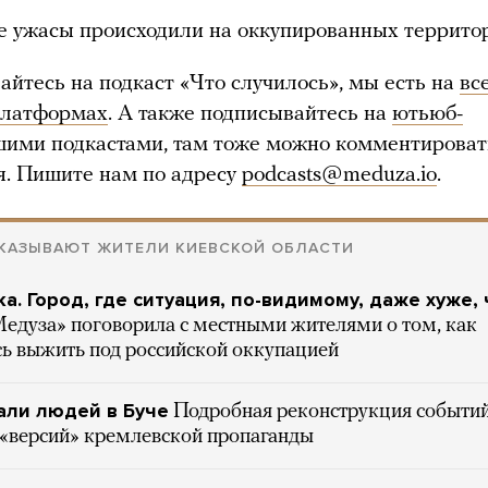
е ужасы происходили на оккупированных террито
айтесь на подкаст «Что случилось», мы есть на
вс
платформах
. А также подписывайтесь на
ютьюб-
шими подкастами, там тоже можно комментироват
я. Пишите нам по адресу
podcasts@meduza.io
.
СКАЗЫВАЮТ ЖИТЕЛИ КИЕВСКОЙ ОБЛАСТИ
а. Город, где ситуация, по-видимому, даже хуже,
едуза» поговорила с местными жителями о том, как
сь выжить под российской оккупацией
али людей в Буче
Подробная реконструкция событий
 «версий» кремлевской пропаганды