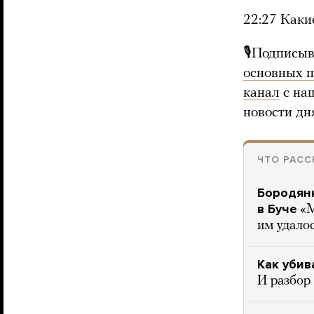
22:27 Каки
🎙Подписыв
основных 
канал
с на
новости дн
ЧТО РАС
Бородянк
в Буче
«М
им удало
Как убив
И разбор