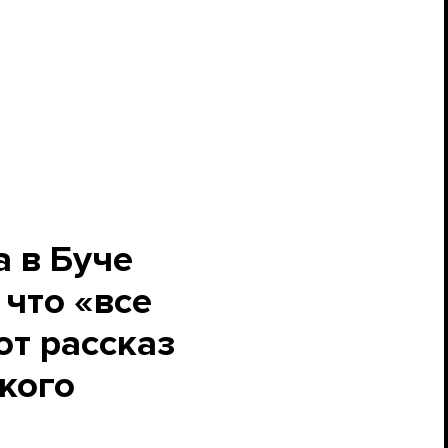
а в Буче
 что «все
от рассказ
кого