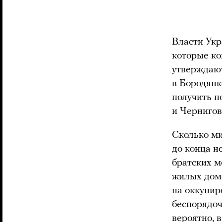
Власти Ук
которые ко
утверждают
в Бородянк
получить п
и Чернигов
Сколько ми
до конца н
братских м
жилых дом
на оккупир
беспорядоч
вероятно, 