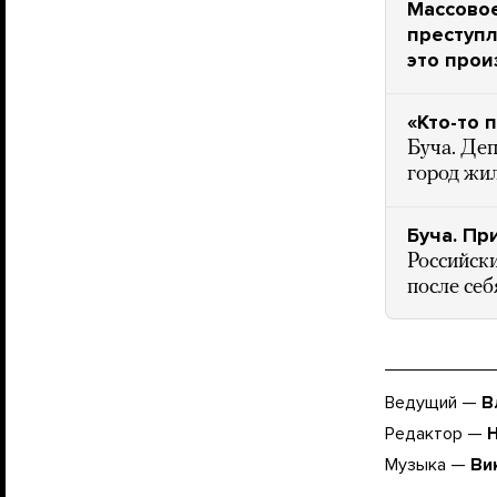
Массовое
преступл
это про
«Кто-то 
Буча. Деп
город жи
Буча. Пр
Российски
после себ
Ведущий —
В
Редактор —
Музыка —
Ви