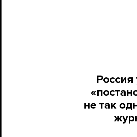
Россия 
«постано
не так од
жур