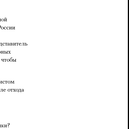
ной
России
дставитель
рных
 чтобы
листом
ле отхода
ики?