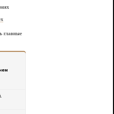
риях
ех
ь главные
 чем
.