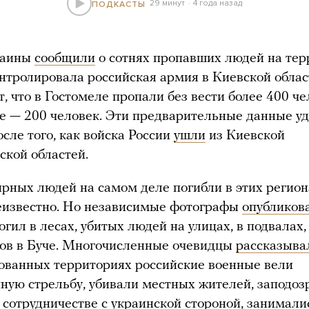
29 минут
4 года назад
ПОДКАСТЫ
раины
сообщили
о сотнях пропавших людей на тер
нтролировала российская армия в Киевской облас
, что в Гостомеле пропали без вести более 400 че
е — 200 человек. Эти предварительные данные у
осле того, как войска России
ушли
из Киевской
ской областей.
рных людей на самом деле погибли в этих регион
еизвестно. Но независимые фотографы
опубликов
огил в лесах, убитых людей на улицах, в подвалах,
ов в Буче. Многочисленные очевидцы
рассказыва
ованных территориях российские военные вели
ную стрельбу, убивали местных жителей, заподозр
в сотрудничестве с украинской стороной, занимали