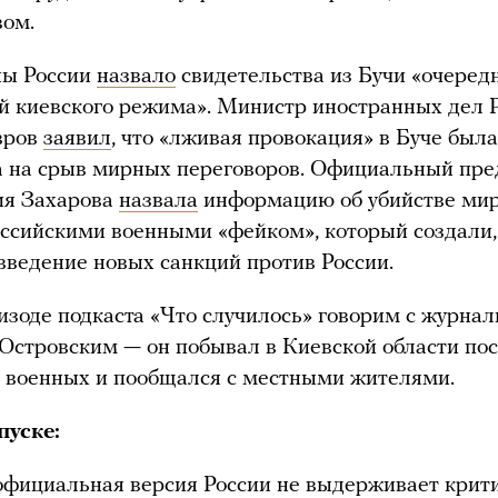
вом.
ы России
назвало
свидетельства из Бучи «очеред
й киевского режима». Министр иностранных дел 
вров
заявил
, что «лживая провокация» в Буче была
 на срыв мирных переговоров. Официальный пре
я Захарова
назвала
информацию об убийстве ми
ссийскими военными «фейком», который создали,
введение новых санкций против России.
изоде подкаста «Что случилось» говорим с журна
стровским — он побывал в Киевской области пос
 военных и пообщался с местными жителями.
пуске:
фициальная версия России не выдерживает крит