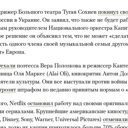
рижер Большого театра Туган Сохиев
покинул сво
оссии в Украине. Он заявил, что также не будет ра
ым руководителем Национального оркестра Капи
ое решение он объяснил тем, что не может «сдела
сть одного члена своей музыкальной семьи другом
» Европа.
уехали
поэтесса Вера Полозкова и режиссер Кант
евица Оля Маркес (Alai Oli), кинокритик Антон До
еятели культуры. Они все выступали против войны
грозит
штрафом по недавно принятым нормам о «
го, Netflix
остановил
работу над своими оригина
ми сериалами. Крупнейшие американские киносту
 Disney, Sony, Warner, Universal Pictures)
отменили
 на долю их картин приходилось больше 70% сбор