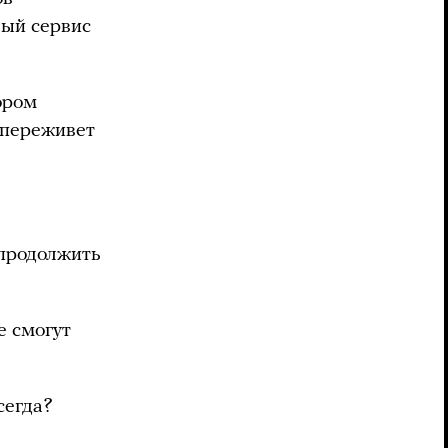
вый сервис
ором
 переживет
 продолжить
е смогут
сегда?