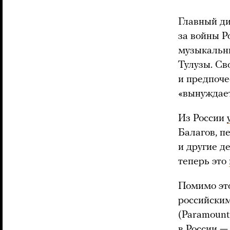
Главный ди
за войны Р
музыкальн
Тулузы. Св
и предпоче
«вынуждает
Из России
Балагов, п
и другие д
теперь это
Помимо это
российски
(Paramount,
в России —