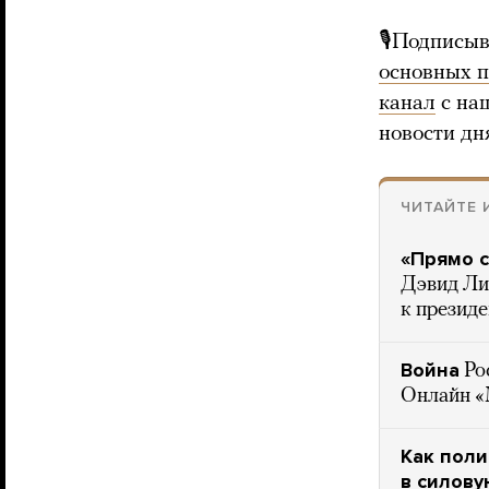
🎙Подписыв
основных 
канал
с на
новости дн
ЧИТАЙТЕ 
«Прямо с
Дэвид Ли
к президе
Война
Ро
Онлайн 
Как поли
в силову