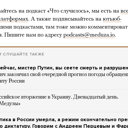
айтесь на подкаст «Что случилось», мы есть на
вс
платформах
. А также подписывайтесь на
ютьюб-
шими подкастами, там тоже можно комментироват
я. Пишите нам по адресу
podcasts@meduza.io
.
И СЛУШАЙТЕ ТАКЖЕ
ейчас, мистер Путин, вы сеете смерть и разруше
нч закончил свой очередной прогноз погоды обраще
нту России
ссийское вторжение в Украину. Двенадцатый день.
«Медузы»
тика в России умерла, а режим окончательно пр
ю диктатуру. Говорим с Андреем Перцевым и Фа