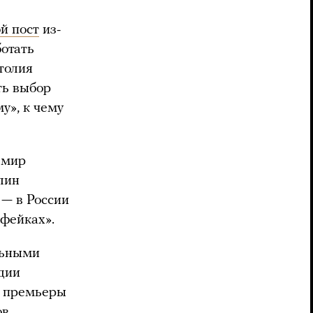
й пост
из-
ботать
толия
ть выбор
у», к чему
емир
лин
 — в России
фейках».
льными
дии
премьеры
ов