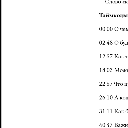
— Слово «к
Таймкоды
00:00 О че
02:48 О бу
12:57 Как 
18:03 Може
22:57 Что 
26:10 А ко
31:11 Как 
40:47 Важн