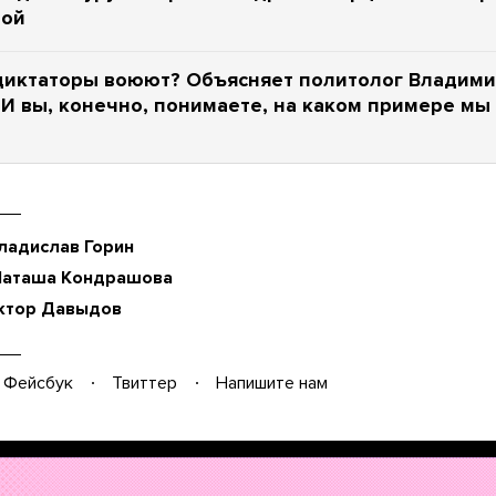
вой
диктаторы воюют? Объясняет политолог Владим
 И вы, конечно, понимаете, на каком примере мы
ладислав Горин
Наташа Кондрашова
ктор Давыдов
Фейсбук
Твиттер
Напишите нам