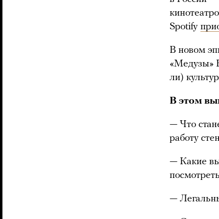
кинотеатро
Spotify
при
В новом эп
«Медузы» Н
ли) культур
В этом вы
— Что стан
работу сте
— Какие вы
посмотреть
— Легальны