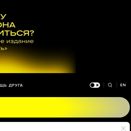
EN
ЩЬ ДРУГА