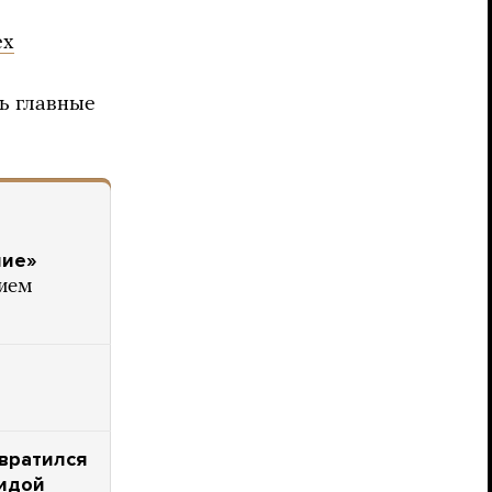
ех
ь главные
ние»
нием
евратился
ридой