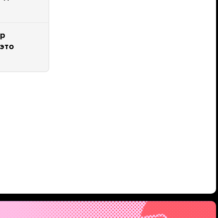
ир
 это