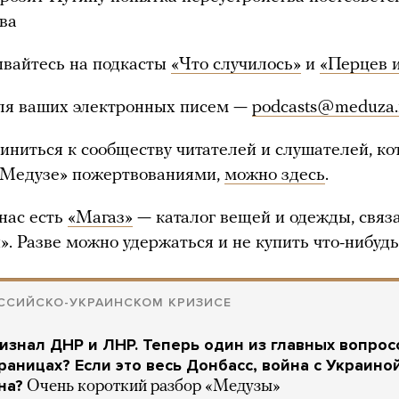
ва
ывайтесь на подкасты
«Что случилось»
и
«Перцев и
для ваших электронных писем —
podcasts@meduza.
иниться к сообществу читателей и слушателей, к
«Медузе» пожертвованиями,
можно здесь
.
 нас есть
«Магаз»
— каталог вещей и одежды, связ
». Разве можно удержаться и не купить что-нибуд
ССИЙСКО-УКРАИНСКОМ КРИЗИСЕ
изнал ДНР и ЛНР. Теперь один из главных вопрос
границах? Если это весь Донбасс, война с Украино
на?
Очень короткий разбор «Медузы»