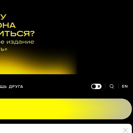
EN
ЩЬ ДРУГА