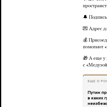
пространст
🔔 Подпис
💌 Адрес 
💰 Присоед
помогают 
🎁 А еще у
с «Медузой
ЕЩЕ О РО
Путин пр
в каких 
неизбеж