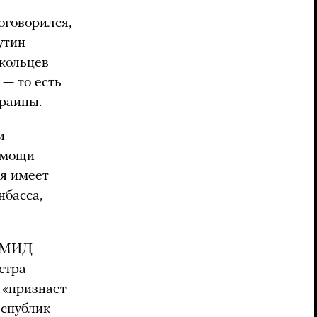
говорился,
утин
окольцев
 — то есть
краины.
и
омощи
ия имеет
нбасса,
: МИД
стра
 «признает
еспублик