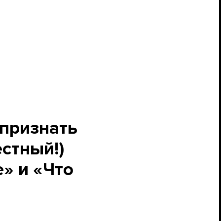
 признать
стный!)
» и «Что