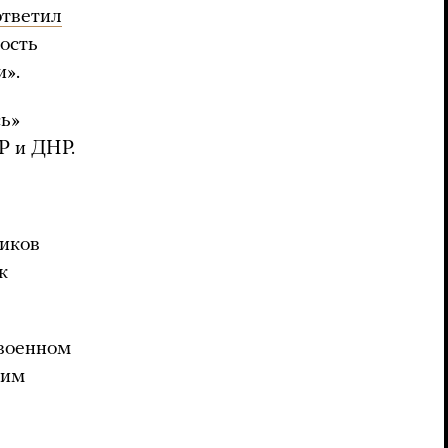
ответил
мость
и».
сь»
Р и ДНР.
ников
к
 военном
ким