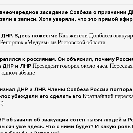
 внеочередное заседание Совбеза о признании Д
зали в записи. Хотя уверяли, что это прямой эфир
 ДНР. Здесь пожестче
Как жители Донбасса эвакуи
 Репортаж «Медузы» из Ростовской области
ратился к россиянам. Он объяснил, почему Росси
а ДНР и ЛНР
Президент говорил около часа. Переска
в одном абзаце
изнал ДНР и ЛНР. Члены Совбеза России полтора
олос убеждали его сделать это
Кратчайший переск
!)
Р объявили об эвакуации сотен тысяч людей в Р
тысяч уже здесь. Что с ними будет? И какую роль