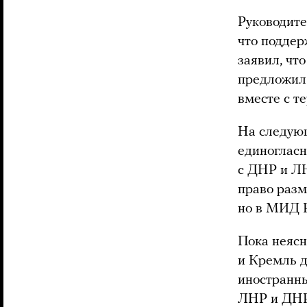
Руководит
что поддер
заявил, чт
предложил 
вместе с т
На следующ
единоглас
с ДНР и ЛН
право разм
но в МИД Р
Пока неясн
и Кремль д
иностранн
ЛНР и ДНР 