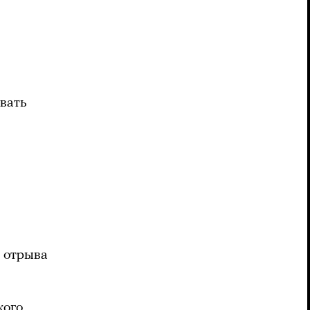
вать
 отрыва
кого