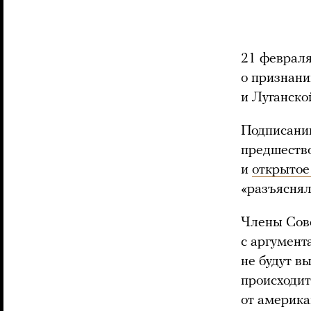
21 февраля
о признан
и Луганско
Подписанию
предшеств
и
открытое
«разъяснял
Члены Сове
с аргумент
не будут в
происходит
от америка