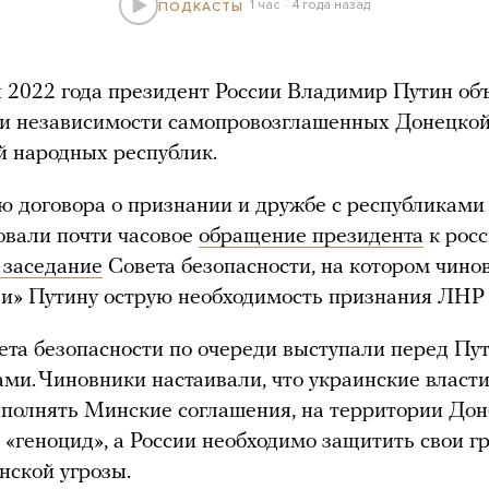
1 час
4 года назад
ПОДКАСТЫ
 2022 года президент России Владимир Путин об
ии независимости самопровозглашенных Донецко
й народных республик.
 договора о признании и дружбе с республиками
овали почти часовое
обращение президента
к рос
 заседание
Совета безопасности, на котором чино
и» Путину острую необходимость признания ЛНР
та безопасности по очереди выступали перед П
ами. Чиновники настаивали, что украинские власт
ыполнять Минские соглашения, на территории Дон
 «геноцид», а России необходимо защитить свои 
нской угрозы.