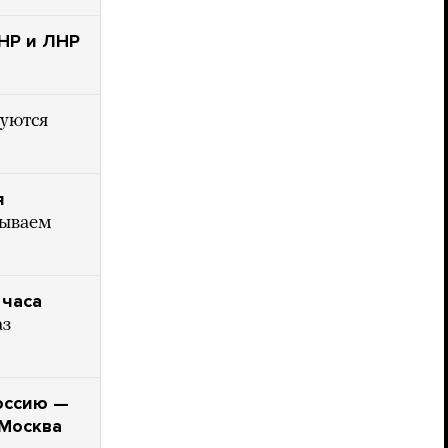
НР и ЛНР
руются
я
зываем
 часа
аз
оссию —
 Москва