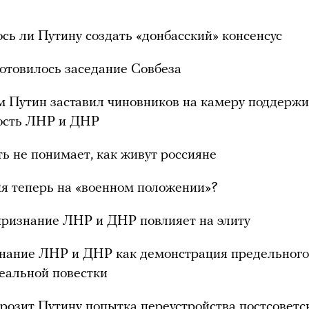
ось ли Путину создать «донбасский» консенсус
готовилось заседание Совбеза
м Путин заставил чиновников на камеру поддержи
ость ЛНР и ДНР
ть не понимает, как живут россияне
ия теперь на «военном положении»?
признание ЛНР и ДНР повлияет на элиту
знание ЛНР и ДНР как демонстрация предельного
реальной повестки
грозит Путину попытка переустройства постсоветс