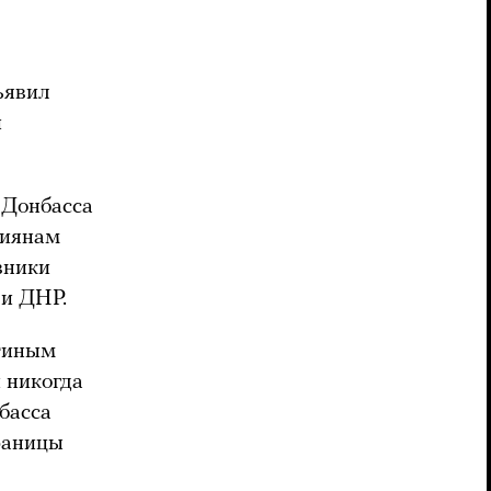
ъявил
й
 Донбасса
сиянам
вники
 и ДНР.
утиным
и никогда
басса
границы