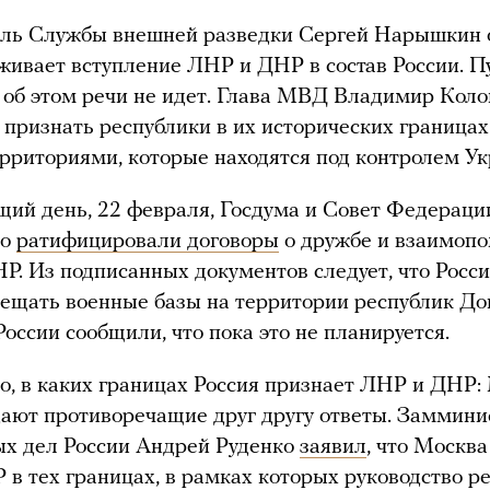
ель Службы внешней разведки Сергей Нарышкин о
живает вступление ЛНР и ДНР в состав России. П
о об этом речи не идет. Глава МВД Владимир Кол
признать республики в их исторических границах
ерриториями, которые находятся под контролем У
ий день, 22 февраля, Госдума и Совет Федераци
но
ратифицировали договоры
о дружбе и взаимоп
Р. Из подписанных документов следует, что Росс
ещать военные базы на территории республик До
оссии сообщили, что пока это не планируется.
о, в каких границах Россия признает ЛНР и ДНР
ают противоречащие друг другу ответы. Заммини
ых дел России Андрей Руденко
заявил
, что Москва
в тех границах, в рамках которых руководство р