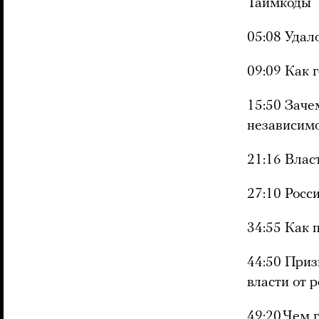
Таймкоды
05:08 Удал
09:09 Как 
15:50 Заче
независим
21:16 Влас
27:10 Росс
34:55 Как 
44:50 При
власти от 
49:20 Чем 