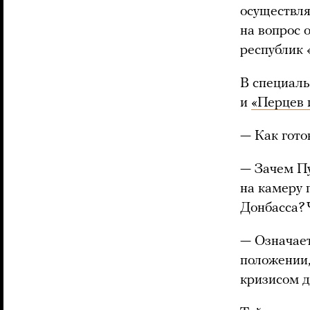
осуществля
на вопрос 
республик 
В специаль
и
«Перцев 
— Как гото
— Зачем Пу
на камеру 
Донбасса? 
— Означает
положении,
кризисом д