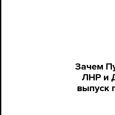
Зачем Пу
ЛНР и 
выпуск 