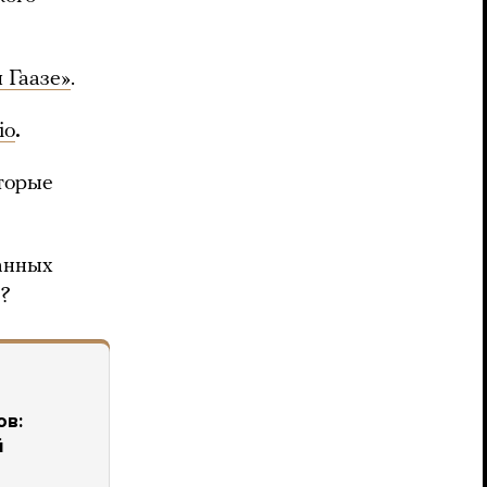
 Гаазе»
.
io
.
оторые
анных
ь?
ов:
й