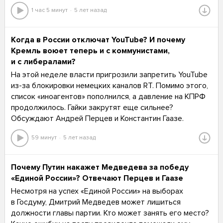
1 час 5 минут
5 лет назад
Когда в России отключат YouTube? И почему
Кремль воюет теперь и с коммунистами,
и с либералами?
На этой неделе власти пригрозили запретить YouTube
из-за блокировки немецких каналов RT. Помимо этого,
список «иноагентов» пополнился, а давление на КПРФ
продолжилось. Гайки закрутят еще сильнее?
Обсуждают Андрей Перцев и Константин Гаазе.
59 минут
5 лет назад
Почему Путин накажет Медведева за победу
«Единой России»? Отвечают Перцев и Гаазе
Несмотря на успех «Единой России» на выборах
в Госдуму, Дмитрий Медведев может лишиться
должности главы партии. Кто может занять его место?