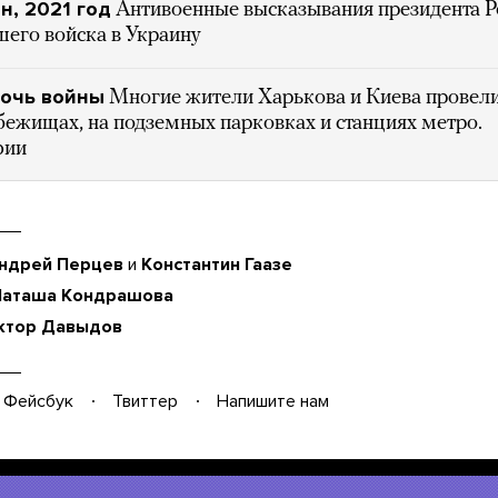
ин, 2021 год
Антивоенные высказывания президента Р
шего войска в Украину
ночь войны
Многие жители Харькова и Киева провели
бежищах, на подземных парковках и станциях метро.
фии
ндрей Перцев
и
Константин Гаазе
аташа Кондрашова
ктор Давыдов
Фейсбук
Твиттер
Напишите нам