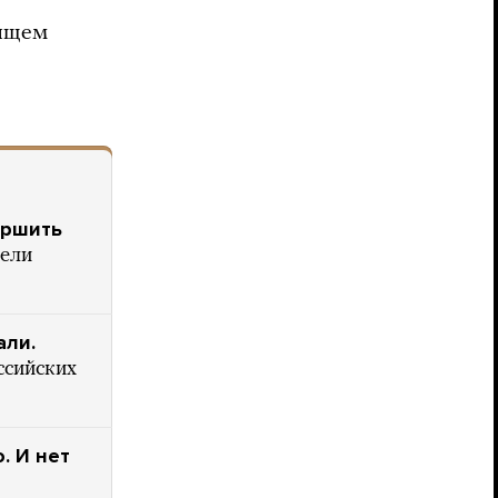
вящем
ершить
ели
али.
ссийских
. И нет