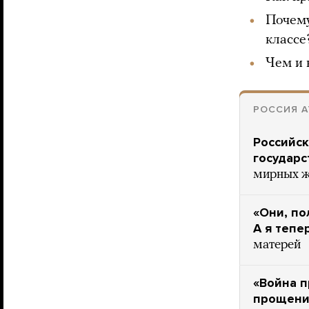
Почему
классе
Чем и 
РОССИЯ А
Российск
государс
мирных ж
«Они, по
А я тепе
матерей
«Война п
прощения