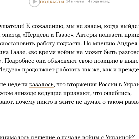
34 минуты
4 года назад
ПОДКАСТЫ
ушатели! К сожалению, мы не знаем, когда выйде
эпизод «Перцева и Гаазе». Авторы подкаста прин
иостановить работу подкаста. По мнению Андрея
ина Гаазе, «во время войны не может быть разгов
». Подробнее они объясняют свою позицию в нын
Медуза» продолжает работать так же, как и прежде
але недели
казалось
, что вторжения России в Укра
В этом эпизоде ведущие признают, что ошиблись,
вают, почему никто в элите не думал о таком разв
:
инималось решение о начале войны с Украиной?