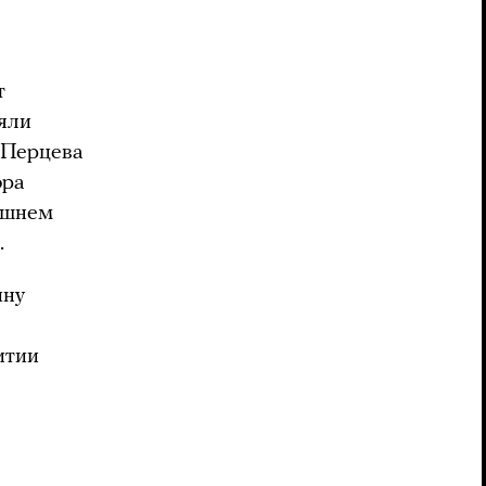
т
яли
 Перцева
ора
ешнем
.
ину
итии