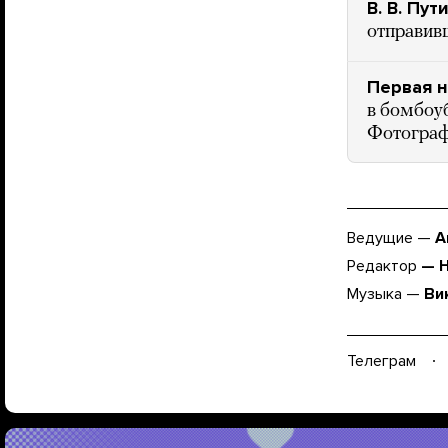
В. В. Пут
отправив
Первая 
в бомбоу
Фотогра
Ведущие —
А
Редактор
— Н
Музыка —
Ви
Телеграм