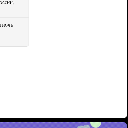
оссии,
 ночь