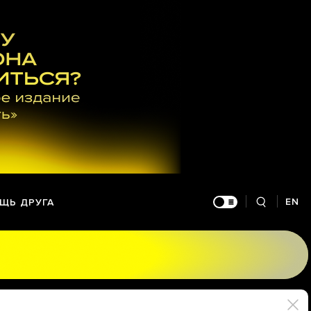
EN
ЩЬ ДРУГА