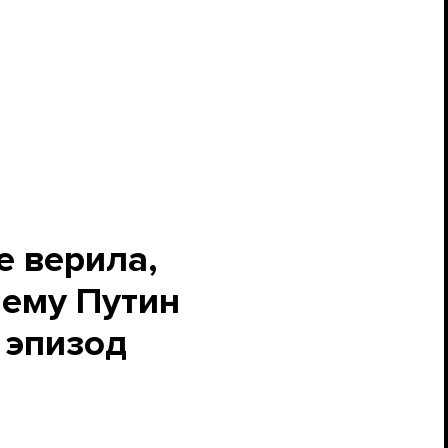
е верила,
чему Путин
 эпизод