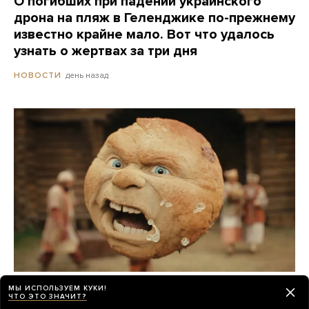
О погибших при падении украинского
дрона на пляж в Геленджике по-прежнему
известно крайне мало. Вот что удалось
узнать о жертвах за три дня
день назад
НОВОСТИ
Российские прокатчики передвинули
МЫ ИСПОЛЬЗУЕМ КУКИ!
ЧТО ЭТО ЗНАЧИТ?
премьеру нового «Человека-паука»,