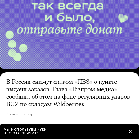
В России снимут ситком «ПВЗ» о пункте
выдачи заказов. Глава «Газпром-медиа»
сообщил об этом на фоне регулярных ударов
ВСУ по складам Wildberries
9 часов назад
МЫ ИСПОЛЬЗУЕМ КУКИ!
В главном районе ночной жизни Лондона
ЧТО ЭТО ЗНАЧИТ?