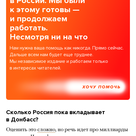
в России. Мы были
к этому готовы —
и продолжаем
работать.
Несмотря ни на что
Нам нужна ваша помощь как никогда. Прямо сейчас.
Дальше всем нам будет еще труднее.
Мы независимое издание и работаем только
в интересах читателей.
ХОЧУ ПОМОЧЬ
Сколько Россия пока вкладывает
в Донбасс?
Оценить это
сложно
, но речь идет про миллиарды