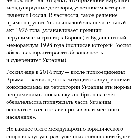
не повлияет на тот факт, что признание нарушает
международные договоры, участником которых
является Россия. В частности, такое решение
прямо нарушит Хельсинкский заключительный
акт 1975 года (устанавливает принцип
нерушимости границ в Европе) и Будапештский
меморандум 1994 года (подписав который Россия
обязалась гарантировать безопасность
и суверенитет Украины).
Россия еще в 2014 году — после присоединения
Крыма —
заявила
, что к ситуации с «внутренними
конфликтами» на территории Украины эти нормы
неприменимы, поскольку «не брала на себя
обязательства принуждать часть Украины
оставаться в ее составе против воли местного
населения».
Но важнее этого международно-юридического
спора вокруг уже разрушенных соглашений будет