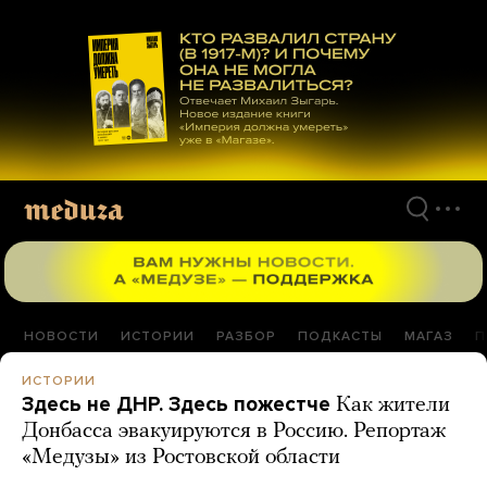
Перейти
к
материалам
НОВОСТИ
ИСТОРИИ
РАЗБОР
ПОДКАСТЫ
МАГАЗ
П
ИСТОРИИ
Здесь не ДНР. Здесь пожестче
Как жители
Донбасса эвакуируются в Россию. Репортаж
«Медузы» из Ростовской области