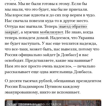
стоим. Мы не были готовы к этому. Если бы
мы знали, что это будет, мы бы не приехали.
Мы взрослые идиоты и до сих пор верим в чудо.
Нас сначала повезли куда-то в другое место.
Оттуда нас выгнали. Теперь
выезд обратно 
закрыт
, а мужчин
мобилизуют
. Не знаю, когда
теперь попадем домой. Надеемся, что Украина
не будет наступать. У нас еще теплится надежда,
что все-таки, может быть, нас вывезли, потому что
Россия официально зайдет [в Донбасс] и нас
освободят. Представляете, какие мы наивные?
Нам это все просто очень надоело», — печально
рассказывает еще одна жительница Донбасса.
О десяти тысячах рублей, обещанных президентом
России Владимиром Путином каждому
эвакуированному, никто не вспоминает.
ЧТО ГОВОРЯТ ТЕ, КТО ОСТАЛСЯ