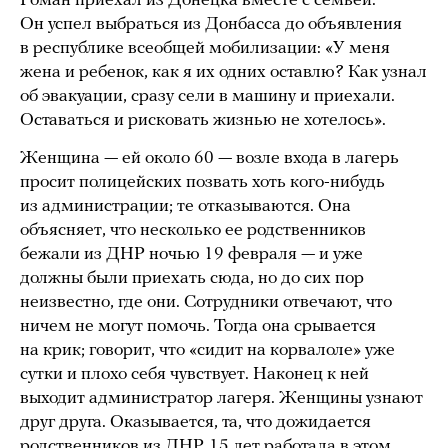
Роман приехал из Донецка вместе с семьей.
Он успел выбраться из Донбасса до объявления
в республике всеобщей мобилизации: «У меня
жена и ребенок, как я их одних оставлю? Как узнал
об эвакуации, сразу сели в машину и приехали.
Оставаться и рисковать жизнью не хотелось».
Женщина — ей около 60 — возле входа в лагерь
просит полицейских позвать хоть кого-нибудь
из администрации; те отказываются. Она
объясняет, что несколько ее родственников
бежали из ДНР ночью 19 февраля — и уже
должны были приехать сюда, но до сих пор
неизвестно, где они. Сотрудники отвечают, что
ничем не могут помочь. Тогда она срывается
на крик; говорит, что «сидит на корвалоле» уже
сутки и плохо себя чувствует. Наконец к ней
выходит администратор лагеря. Женщины узнают
друг друга. Оказывается, та, что дожидается
родственников из ДНР, 15 лет работала в этом