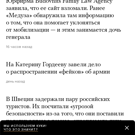
Юрфирма Budovnits Family Law Agency
заявила, что ее сайт взломали. Ранее
«Медуза» обнаружила там информацию
о том, что она помогает уклоняться
от мобилизации — и этим занимается дочь
генерала
16 часов назад
На Катерину Гордееву завели дело
о распространении «фейков» об армии
день назад
В Швеции задержали пару российских
туристов. Их посчитали «угрозой
безопасности» из-за того, что они поставили
палатку рядом с домом «охраняемого лица»
МЫ ИСПОЛЬЗУЕМ КУКИ!
ЧТО ЭТО ЗНАЧИТ?
день назад