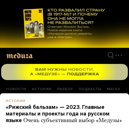
Перейти
к
материалам
НОВОСТИ
ИСТОРИИ
РАЗБОР
ПОДКАСТЫ
МАГАЗ
П
ИСТОРИИ
«Рижский бальзам» — 2023. Главные
материалы и проекты года на русском
языке
Очень субъективный выбор «Медузы»