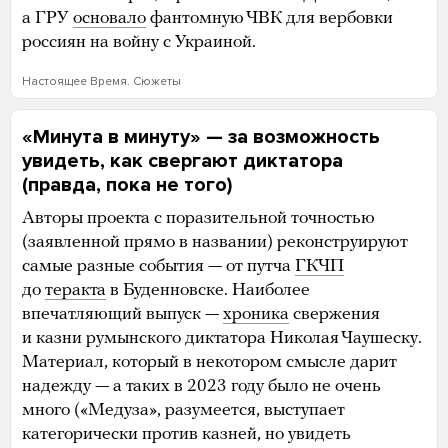
а ГРУ
основало
фантомную ЧВК для вербовки
россиян на войну с Украиной.
Настоящее Время. Сюжеты
«Минута в минуту» — за возможность
увидеть, как свергают диктатора
(правда, пока не того)
Авторы проекта с поразительной точностью
(заявленной прямо в названии) реконструируют
самые разные события — от путча
ГКЧП
до
теракта
в Буденновске. Наиболее
впечатляющий выпуск —
хроника
свержения
и казни румынского диктатора Николая Чаушеску.
Материал, который в некотором смысле дарит
надежду — а таких в 2023 году было не очень
много («Медуза», разумеется, выступает
категорически против казней, но увидеть