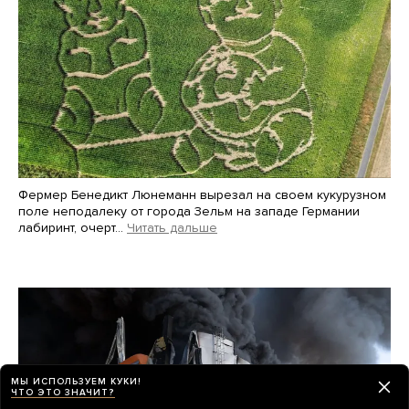
Фермер Бенедикт Люнеманн вырезал на своем кукурузном
поле неподалеку от города Зельм на западе Германии
лабиринт, очерт…
Читать дальше
Martin Meissner / AP / Scanpix / LETA
МЫ ИСПОЛЬЗУЕМ КУКИ!
ЧТО ЭТО ЗНАЧИТ?