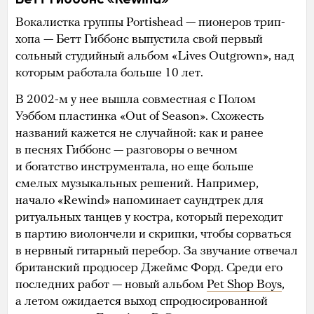
Вокалистка группы Portishead — пионеров трип-
хопа — Бетт Гиббонс выпустила свой первый
сольный студийный альбом «Lives Outgrown», над
которым работала больше 10 лет.
В 2002-м у нее вышла совместная с Полом
Уэббом пластинка «Out of Season». Схожесть
названий кажется не случайной: как и ранее
в песнях Гиббонс — разговоры о вечном
и богатство инструментала, но еще больше
смелых музыкальных решений. Например,
начало «Rewind» напоминает саундтрек для
ритуальных танцев у костра, который переходит
в партию виолончели и скрипки, чтобы сорваться
в нервный гитарный перебор. За звучание отвечал
британский продюсер Джеймс Форд. Среди его
последних работ — новый альбом
Pet Shop Boys
,
а летом ожидается выход спродюсированной