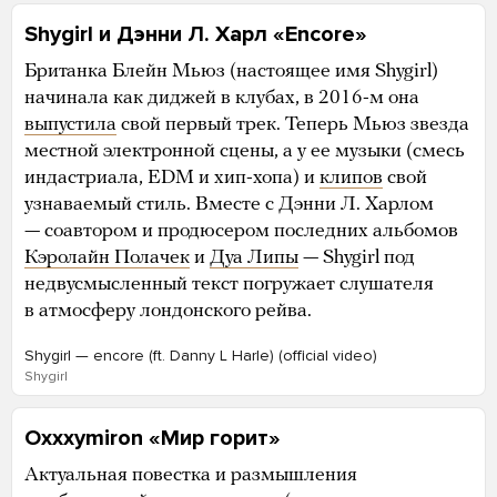
Shygirl и Дэнни Л. Харл «Encore»
Британка Блейн Мьюз (настоящее имя Shygirl)
начинала как диджей в клубах, в 2016-м она
выпустила
свой первый трек. Теперь Мьюз звезда
местной электронной сцены, а у ее музыки (смесь
индастриала, EDM и хип-хопа) и
клипов
свой
узнаваемый стиль. Вместе с Дэнни Л. Харлом
— соавтором и продюсером последних альбомов
Кэролайн Полачек
и
Дуа Липы
— Shygirl под
недвусмысленный текст погружает слушателя
в атмосферу лондонского рейва.
Shygirl — encore (ft. Danny L Harle) (official video)
Shygirl
Oxxxymiron «Мир горит»
Актуальная повестка и размышления