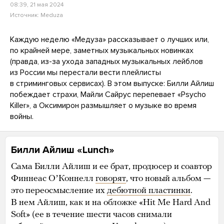
08:39, 21 мая 2024
Источник:
Meduza
Каждую неделю «Медуза» рассказывает о лучших или,
по крайней мере, заметных музыкальных новинках
(правда, из-за ухода западных музыкальных лейблов
из России мы перестали вести плейлисты
в стриминговых сервисах). В этом выпуске: Билли Айлиш
побеждает страхи, Майли Сайрус перепевает «Psycho
Killer», а Оксимирон размышляет о музыке во время
войны.
Билли Айлиш «Lunch»
Сама Билли Айлиш и ее брат, продюсер и соавтор
Финнеас ОʼКоннелл
говорят
, что новый альбом —
это переосмысление их
дебютной пластинки
.
В нем Айлиш, как и на обложке «Hit Me Hard And
Soft» (ее в течение шести часов снимали