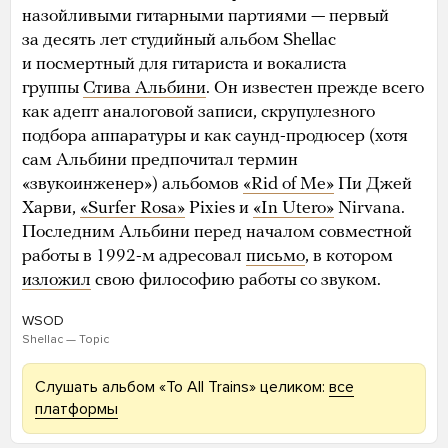
назойливыми гитарными партиями — первый
за десять лет студийный альбом Shellac
и посмертный для гитариста и вокалиста
группы
Стива Альбини
. Он известен прежде всего
как адепт аналоговой записи, скрупулезного
подбора аппаратуры и как саунд-продюсер (хотя
сам Альбини предпочитал термин
«звукоинженер») альбомов
«Rid of Me»
Пи Джей
Харви,
«Surfer Rosa»
Pixies и
«In Utero»
Nirvana.
Последним Альбини перед началом совместной
работы в 1992-м адресовал
письмо
, в котором
изложил
свою философию работы со звуком.
WSOD
Shellac — Topic
Слушать альбом «To All Trains» целиком:
все
платформы