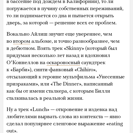
в бассейне под дождем в Калифорнии), то ли
погружается в пучину собственных переживаний,
то ли поднимается со дна и пытается открыть
дверь, за которой — решение всех ее проблем.
Вокально Айлиш звучит еще увереннее, чем
во
втором
альбоме, и точно разнообразнее, чем
в дебютном. Взять трек «Skinny» (который был
придуман несколько лет назад и вдохновил
ОʼКоннеллов на
оскароносный
саундтрек
к «Барби»), синти-фанковый «Chihiro»,
отсылающий к героине мультфильма «Унесенные
призраками», или «The Dinner», написанный
как бы от имени сталкера, с которым Билли
сталкивалась в реальной жизни.
Ну а трек «Lunch» — откровение и издевка над
любителями вырвать слова из контекста — явно
сделал популярнее сленговое выражение «eating
out».