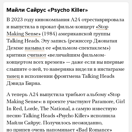
Майли Сайрус «Psycho Killer»
В 2023 году кинокомпания A24 отреставрировала
и выпустила в прокат фильм-концерт
«Stop
Making Sense»
(1984) американской группы
Talking Heads. Эту запись (режиссер Джонатан
Демме
называл
ее «фильмом-спектаклем»)
критики
считают
«величайшим фильмом-
концертом всех времен» — даже если вы впервые
слышите о ней, то наверняка видели в инстаграме
танец
в исполнении фронтмена Talking Heads
Дэвида Бирна.
А теперь A24 выпустила трибьют альбому «Stop
Making Sense»: в проекте участвуют Paramore, Girl
In Red, Lorde, The National, а самую известную
песню Talking Heads «Psycho Killer» исполнила
Майли Сайрус. Получилось неожиданно,
но припев очень напоминает
«Bad Romance»