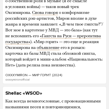
о собственной роли в музыке (и ее смысле
в условиях войны) — таков новый трек
Оксимирона.
Снова говоря
о конформизме
российских рэп-артистов, Мирон вполне в духе
жанра и времени заявляет: «„В чем твое гэнгста?“/
Вот мое в картотеке у МВД — это база» (как тут
не вспомнить его
«Гангста на Руси — прерогатива
государства»
). «Мир горит» — это еще и реакция
Оксимирона на
объявление
его в розыск:
карточка из базы МВД стала обложкой сингла,
который войдет в мини-альбом «Национальность:
Нет» (дата релиза пока неизвестна).
OXXXYMIRON — МИР ГОРИТ (2024)
oxxxymironofficial
Shellac «WSOD»
Как всегда немногословные, с провокационными
названиями песен и повторяющимися,