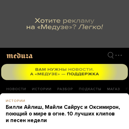
Перейти
к
материалам
НОВОСТИ
ИСТОРИИ
РАЗБОР
ПОДКАСТЫ
МАГАЗ
П
ИСТОРИИ
Билли Айлиш, Майли Сайрус и Оксимирон,
поющий о мире в огне. 10 лучших клипов
и песен недели