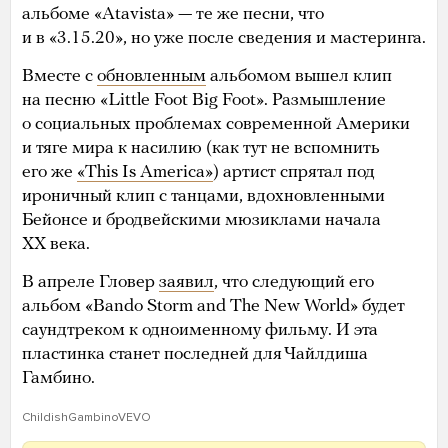
альбоме «Atavista» — те же песни, что
и в «3.15.20», но уже после сведения и мастеринга.
Вместе с
обновленным
альбомом вышел клип
на песню «Little Foot Big Foot». Размышление
о социальных проблемах современной Америки
и тяге мира к насилию (как тут не вспомнить
его же
«This Is America»
) артист спрятал под
ироничный клип с танцами, вдохновленными
Бейонсе и бродвейскими мюзиклами начала
XX века.
В апреле Гловер
заявил
, что следующий его
альбом «Bando Storm and The New World» будет
саундтреком к одноименному фильму. И эта
пластинка станет последней для Чайлдиша
Гамбино.
ChildishGambinoVEVO