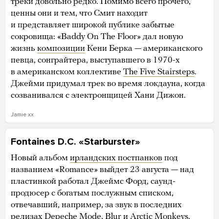
треки довольно редко. Помимо всего прочего,
ценны они и тем, что Смит находит
и представляет широкой публике забытые
сокровища: «Baddy On The Floor» дал новую
жизнь
композиции
Кени Берка — американского
певца, сонграйтера, выступавшего в 1970-х
в американском коллективе
The Five Stairsteps
.
Джейми придумал трек во время локдауна, когда
созванивался с электронщицей Хани Дижон.
Jamie xx
Fontaines D.C. «Starburster»
Новый альбом
ирландских постпанков
под
названием «Romance» выйдет 23 августа — над
пластинкой работал Джеймс Форд, саунд-
продюсер с богатым послужным списком,
отвечавший, например, за звук в последних
релизах Depeche Mode, Blur и Arctic Monkeys.