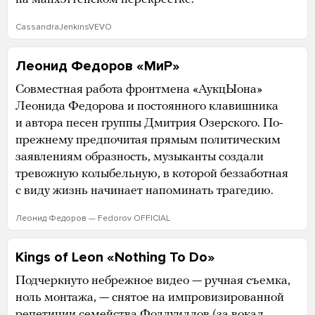
CassandraJenkinsVEVO
Леонид Федоров «МиР»
Совместная работа фронтмена «АукцЫона»
Леонида Федорова и постоянного клавишника
и автора песен группы Дмитрия Озерского. По-
прежнему предпочитая прямым политическим
заявлениям образность, музыканты создали
тревожную колыбельную, в которой беззаботная
с виду жизнь начинает напоминать трагедию.
Леонид Федоров — Fedorov OFFICIAL
Kings of Leon «Nothing To Do»
Подчеркнуто небрежное видео — ручная съемка,
ноль монтажа, — снятое на импровизированной
репетиции семейства Фоллуиллов (за вокал