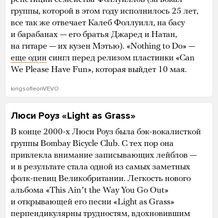
группы, которой в этом году исполнилось 25 лет,
все так же отвечает Калеб Фоллуилл, на басу
и барабанах — его братья Джаред и Натан,
на гитаре — их кузен Мэтью). «Nothing to Do» —
еще один
сингл перед релизом пластинки «Can
We Please Have Fun», которая выйдет 10 мая.
kingsofleonVEVO
Люси Роуз «Light as Grass»
В конце 2000-х Люси Роуз была бэк-вокалисткой
группы Bombay Bicycle Club. С тех пор она
привлекла внимание записывающих лейблов —
и в результате стала одной из самых заметных
фолк-певиц Великобритании. Легкость нового
альбома «This Ainʼt the Way You Go Out»
и открывающей его песни «Light as Grass»
перпендикулярны трудностям, вдохновившим