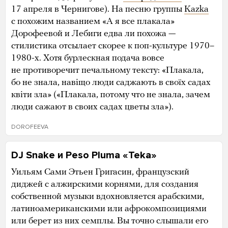
17 апреля в Чернигове). На песню группы
Kazka
с похожим названием «А я все плакала»
Дорофеевой и Лебиги едва ли похожа —
стилистика отсылает скорее к поп-культуре 1970–
1980-х. Хотя бурлескная подача вовсе
не противоречит печальному тексту: «Плакала,
бо не знала, навіщо люди саджають в своїх садах
квіти зла» («Плакала, потому что не знала, зачем
люди сажают в своих садах цветы зла»).
DOROFEEVA
DJ Snake и Peso Pluma «Teka»
Уильям Сами Этьен Григасин, французский
диджей с алжирскими корнями, для создания
собственной музыки вдохновляется арабскими,
латиноамериканскими или афрокомпозициями
или берет из них семплы. Вы точно слышали его