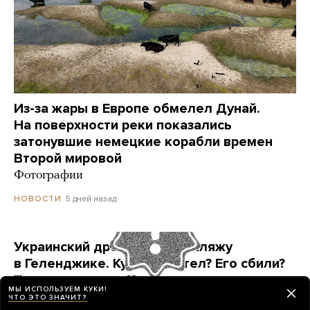
Из-за жары в Европе обмелел Дунай.
На поверхности реки показались
затонувшие немецкие корабли времен
Второй мировой
Фотографии
5 дней назад
НОВОСТИ
Украинский дрон попал по пляжу
в Геленджике. Куда он летел? Его сбили?
Точных ответов нет. Но недалеко от места
МЫ ИСПОЛЬЗУЕМ КУКИ!
ЧП находится объект, который могла защищать
ЧТО ЭТО ЗНАЧИТ?
ПВО