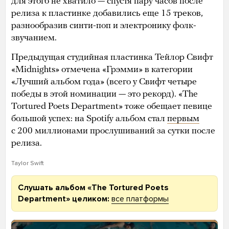
для этого не хватило — спустя пару часов после
релиза к пластинке добавились еще 15 треков,
разнообразив синти-поп и электронику фолк-
звучанием.
Предыдущая студийная пластинка Тейлор Свифт
«Midnights» отмечена «Грэмми» в категории
«Лучший альбом года» (всего у Свифт четыре
победы в этой номинации — это рекорд). «The
Tortured Poets Department» тоже обещает певице
большой успех: на Spotify альбом стал
первым
с 200 миллионами прослушиваний за сутки после
релиза.
Taylor Swift
Слушать альбом «The Tortured Poets
Department» целиком:
все платформы