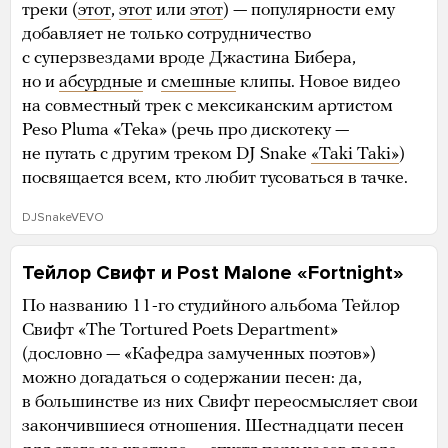
треки (
этот
,
этот
или
этот
) — популярности ему
добавляет не только сотрудничество
с суперзвездами вроде Джастина Бибера,
но и
абсурдные
и
смешные
клипы. Новое видео
на совместный трек с мексиканским артистом
Peso Pluma «Teka» (речь про дискотеку —
не путать с другим треком DJ Snake
«Taki Taki»
)
посвящается всем, кто любит тусоваться в тачке.
DJSnakeVEVO
Тейлор Свифт и Post Malone «Fortnight»
По названию 11-го студийного альбома Тейлор
Свифт «The Tortured Poets Department»
(дословно — «Кафедра замученных поэтов»)
можно догадаться о содержании песен: да,
в большинстве из них Свифт переосмысляет свои
закончившиеся отношения. Шестнадцати песен