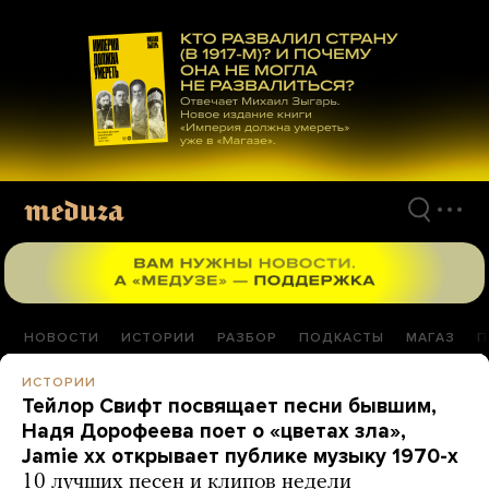
Перейти
к
материалам
НОВОСТИ
ИСТОРИИ
РАЗБОР
ПОДКАСТЫ
МАГАЗ
П
ИСТОРИИ
Тейлор Свифт посвящает песни бывшим,
Надя Дорофеева поет о «цветах зла»,
Jamie xx открывает публике музыку 1970-х
10 лучших песен и клипов недели