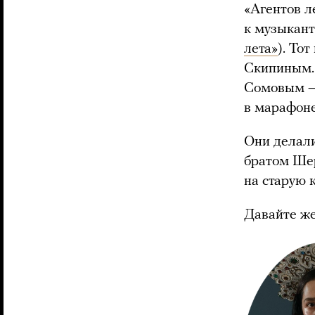
«Агентов л
к музыкант
лета»
). То
Скипиным.
Сомовым — 
в марафоне
Они делали
братом Шер
на старую 
Давайте же