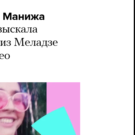
я Манижа
зыскала
 из Меладзе
део