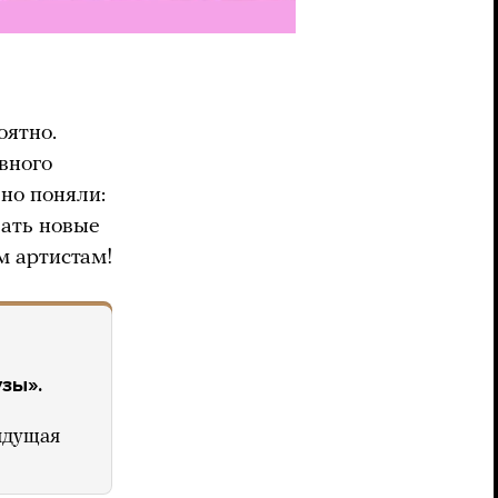
оятно.
вного
ьно поняли:
вать новые
м артистам!
зы».
ядущая