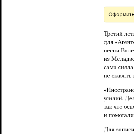
Оформить
Третий ле
для «Агент
песни Вале
из Меладзе
сама сняла
не сказать 
«Иностране
усилий. Де
так что ос
и помогали
Для записи