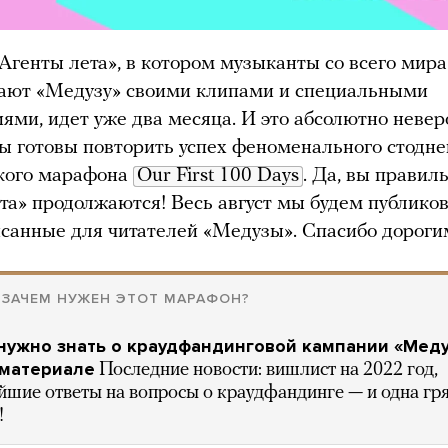
генты лета», в котором музыканты со всего мира
ают «Медузу» своими клипами и специальными
ями, идет уже два месяца. И это абсолютно невер
ы готовы повторить успех феноменального стодне
кого марафона
Our First 100 Days
. Да, вы правил
та» продолжаются! Весь август мы будем публико
исанные для читателей «Медузы». Спасибо дороги
А ЗАЧЕМ НУЖЕН ЭТОТ МАРАФОН?
 нужно знать о краудфандинговой кампании «Меду
 материале
Последние новости: вишлист на 2022 год,
йшие ответы на вопросы о краудфандинге — и одна гр
!