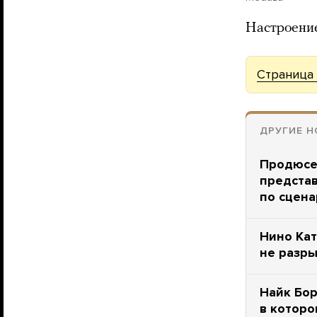
Настроение
Страница 
ДРУГИЕ Н
Продюсе
представ
по сцен
Нино Кат
не разры
Найк Бор
в котор