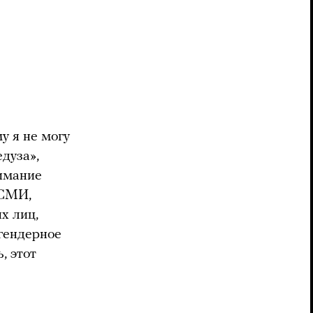
у я не могу
едуза»,
нимание
 СМИ,
х лиц,
 гендерное
, этот