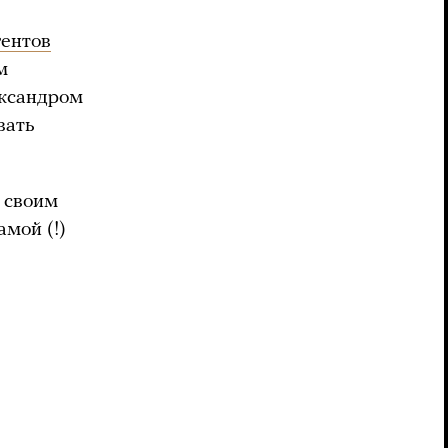
гентов
м
ександром
вать
о своим
мой (!)