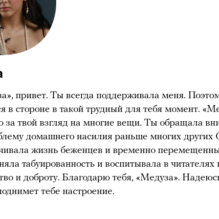
а
а», привет. Ты всегда поддерживала меня. Поэтом
ся в стороне в такой трудный для тебя момент. «М
о за твой взгляд на многие вещи. Ты обращала в
блему домашнего насилия раньше многих других
чивала жизнь беженцев и временно перемещенны
няла табуированность и воспитывала в читателях
тво и доброту. Благодарю тебя, «Медуза». Надеюсь
поднимет тебе настроение.