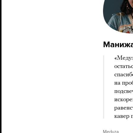
Маниж
«Медуз
остать
спасиб
на про
подсве
искоре
равенс
кавер 
Meduza