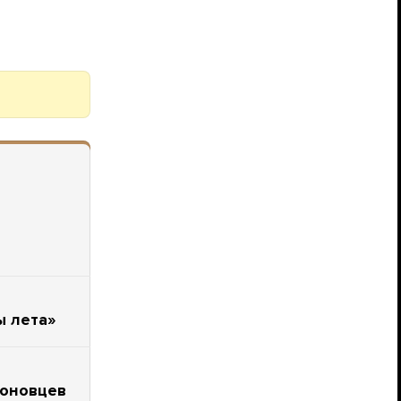
ы лета»
моновцев