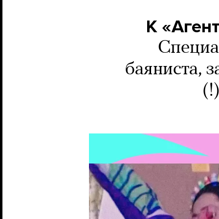
К «Аген
Специа
баяниста, 
(!