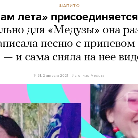
ШАПИТО
там лета» присоединяетс
льно для «Медузы» она ра
записала песню с припевом
) — и сама сняла на нее ви
14:51, 2 августа 2021
Источник:
Meduza