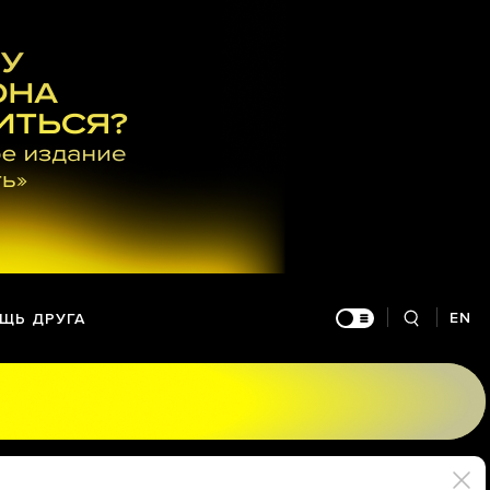
EN
ЩЬ ДРУГА