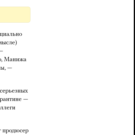
ециально
смысле)
 —
о, Манижа
ны, —
 серьезных
арантине —
оллеги
ог продюсер