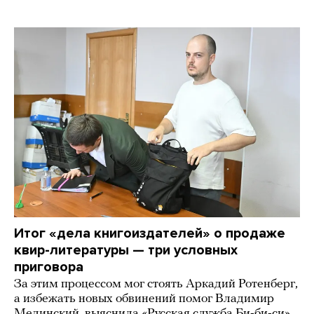
Итог «дела книгоиздателей» о продаже
квир-литературы — три условных
приговора
За этим процессом мог стоять Аркадий Ротенберг,
а избежать новых обвинений помог Владимир
Мединский, выяснила «Русская служба Би-би-си»