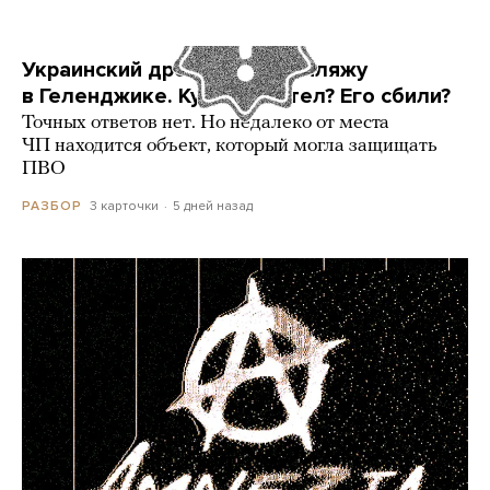
Украинский дрон попал по пляжу
в Геленджике. Куда он летел? Его сбили?
Точных ответов нет. Но недалеко от места
ЧП находится объект, который могла защищать
ПВО
3 карточки
5 дней назад
РАЗБОР