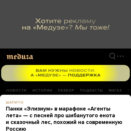
Перейти
к
материалам
НОВОСТИ
ИСТОРИИ
РАЗБОР
ПОДКАСТЫ
МАГАЗ
П
ШАПИТО
Панки «Элизиум» в марафоне «Агенты
лета» — с песней про шибанутого енота
и сказочный лес, похожий на современную
Россию