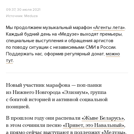
09:37, 30 июля 2021
Источник:
Meduza
Мы продолжаем музыкальный марафон
«Агенты лета»
.
Каждый будний день на «Медузе» выходят премьеры,
специальные выступления и обращения артистов
по поводу ситуации с независимыми СМИ в России.
Поддержать нас, оформив регулярный донат,
можно
тут
.
Новый участник марафона — поп-панки
из Нижнего Новгорода «Элизиум», группа
с богатой историей и активной социальной
позицией.
В прошлом году они распевали
«Жыве Беларусь»
,
в этом сочинили песню
«Привет, это Навальный»
,
а прямо сейчас выступают в поддержку «Медузы».