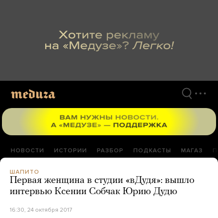
Перейти
к
материалам
НОВОСТИ
ИСТОРИИ
РАЗБОР
ПОДКАСТЫ
МАГАЗ
П
ШАПИТО
Первая женщина в студии «вДудя»: вышло
интервью Ксении Собчак Юрию Дудю
16:30, 24 октября 2017