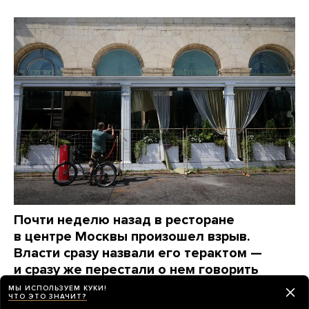
Почти неделю назад в ресторане
в центре Москвы произошел взрыв.
Власти сразу назвали его терактом —
и сразу же перестали о нем говорить
Вот какие вопросы до сих пор остаются без ответов
МЫ ИСПОЛЬЗУЕМ КУКИ!
ЧТО ЭТО ЗНАЧИТ?