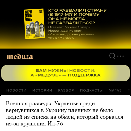
Перейти
к
материалам
НОВОСТИ
ИСТОРИИ
РАЗБОР
ПОДКАСТЫ
МАГАЗ
П
Военная разведка Украины: среди
вернувшихся в Украину пленных не было
людей из списка на обмен, который сорвался
из-за крушения Ил-76