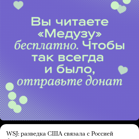
WSJ: разведка США связала с Россией