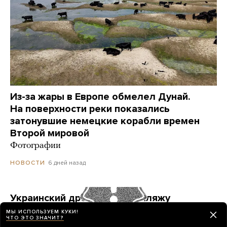
Из-за жары в Европе обмелел Дунай.
На поверхности реки показались
затонувшие немецкие корабли времен
Второй мировой
Фотографии
6 дней назад
НОВОСТИ
Украинский дрон попал по пляжу
в Геленджике. Куда он летел? Его сбили?
МЫ ИСПОЛЬЗУЕМ КУКИ!
ЧТО ЭТО ЗНАЧИТ?
Точных ответов нет. Но недалеко от места