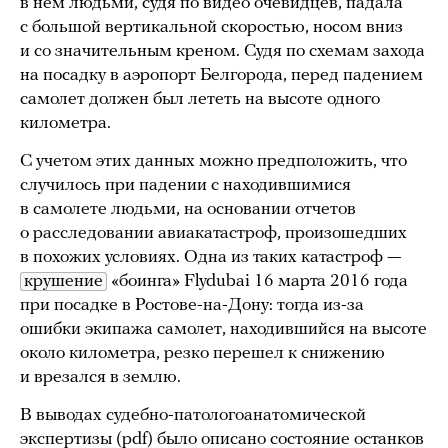
в нем людьми, судя по видео очевидцев, падала
с большой вертикальной скоростью, носом вниз
и со значительным креном. Судя по схемам захода
на посадку в аэропорт Белгорода, перед падением
самолет должен был лететь на высоте одного
километра.
С учетом этих данных можно предположить, что
случилось при падении с находившимися
в самолете людьми, на основании отчетов
о расследовании авиакатастроф, произошедших
в похожих условиях. Одна из таких катастроф —
крушение
«боинга» Flydubai 16 марта 2016 года
при посадке в Ростове-на-Дону: тогда из-за
ошибки экипажа самолет, находившийся на высоте
около километра, резко перешел к снижению
и врезался в землю.
В выводах судебно-патологоанатомической
экспертизы (
pdf
) было описано состояние останков