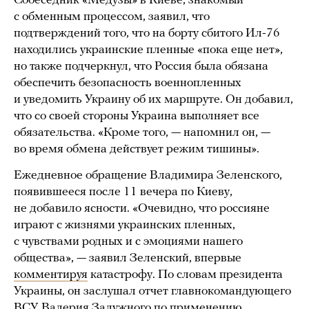
Собеседник «Медузы» в Киеве, знакомый
с обменным процессом, заявил, что
подтверждений того, что на борту сбитого Ил-76
находились украинские пленные «пока еще нет»,
но также подчеркнул, что Россия была обязана
обеспечить безопасность военнопленных
и уведомить Украину об их маршруте. Он добавил,
что со своей стороны Украина выполняет все
обязательства. «Кроме того, — напомнил он, —
во время обмена действует режим тишины».
Ежедневное обращение Владимира Зеленского,
появившееся после 11 вечера по Киеву,
не добавило ясности. «Очевидно, что россияне
играют с жизнями украинских пленных,
с чувствами родных и с эмоциями нашего
общества», — заявил Зеленский, впервые
комментируя
катастрофу. По словам президента
Украины, он заслушал отчет главнокомандующего
ВСУ Валерия Залужного по применению