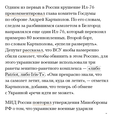
Одним из первых в России крушение Ил-76
прокомментировал
глава комитета Госдумы
по обороне Андрей Картаполов. По его словам,
следом за разбившимся самолетом в Белгород
направлялся еще один Ил-76, который перевозил
примерно 80 военнопленных. Второй борт,
по словам Картаполова, «успели развернуть».
Депутат
рассказал
, что ВСУ якобы намеренно
сбили самолет, чтобы обвинить в этом Россию, для
этого украинские военные использовали три
ракеты зенитно-ракетного комплекса —
«либо 
Patriot, либо Iris-T»
. «Они прекрасно знали, что
за самолет летит, знали, куда он летит», — отметил
Картаполов, добавив, что теперь об обмене
с Украиной «речи идти не может».
МИД России
повторил
утверждения Минобороны
РФ о том, что украинские военные ударили