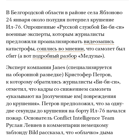
В Белгородской области в районе села Яблоново
24 января около полудня потерпел крушение
Ил-76. Опрошенные «Русской службой Би-би-си»
военные эксперты, которым журналисты
предложили проанализировать
видеозапись
катастрофы,
сошлись во мнении
, что самолет был
сбит (а вот
подробный разбор
«Медузы»).
Эксперт компании Janes (специализируется
на оборонной разведке) Кристофер Петров,
к которому обратились журналисты «Би-би-си»,
отметил, что кадры со снижением самолета
«указывают на [полученные им] повреждения
до крушения». Петров предположил, что за одну-
две секунды до крушения на борту Ил-76 начался
пожар. Основатель Conflict Intelligence Team
Руслан Левиев в комментарии немецкому
таблоиду Bild
рассказал
, что «облачко» дыма