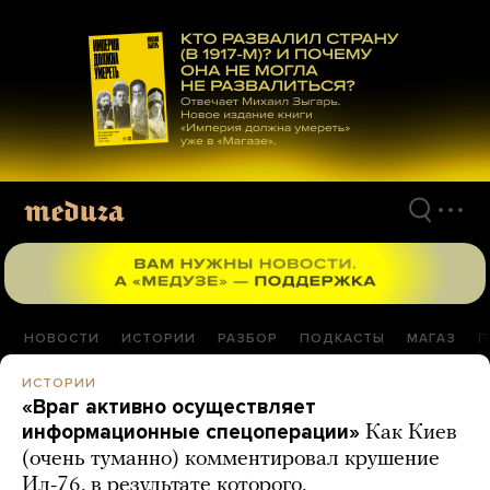
Перейти
к
материалам
НОВОСТИ
ИСТОРИИ
РАЗБОР
ПОДКАСТЫ
МАГАЗ
П
ИСТОРИИ
«Враг активно осуществляет
информационные спецоперации»
Как Киев
(очень туманно) комментировал крушение
Ил-76, в результате которого,