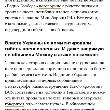
дня подлинность списка все еще не подтверждена.
«Радио Свобода»
поговорило
с родственниками
троих из шести погибших членов экипажа (этот
список выложило Минобороны РФ). Все семьи,
с которыми удалось связаться журналистам,
подтвердили гибель своих близких.
Власти Украины не комментировали
гибель военнопленных. И даже напрямую
не обвинили Москву в атаке на самолет
Украинская сторона официально не подтверждала
и не опровергала информацию о пленных на борту
разбившегося самолета. Издание «Украинская
правда», одним из первых сообщившее
о катастрофе,
назвало
крушение Ил-76 «работой»
ВСУ, сославшись на источник в Генштабе, но позже
эта цитата пропала из текста, теперь в материале
говорится
, что «самолет упал». В обновленном