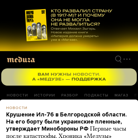
Перейти
к
материалам
НОВОСТИ
ИСТОРИИ
РАЗБОР
ПОДКАСТЫ
МАГАЗ
П
НОВОСТИ
Крушение Ил-76 в Белгородской области.
На его борту были украинские пленные,
утверждает Минобороны РФ
Первые часы
после катастрофы. Хроника «Медузы»