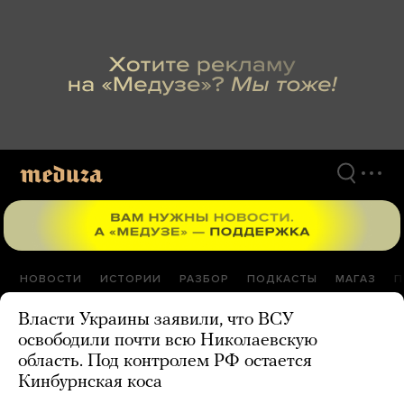
Перейти
к
материалам
НОВОСТИ
ИСТОРИИ
РАЗБОР
ПОДКАСТЫ
МАГАЗ
П
Власти Украины заявили, что ВСУ
освободили почти всю Николаевскую
область. Под контролем РФ остается
Кинбурнская коса