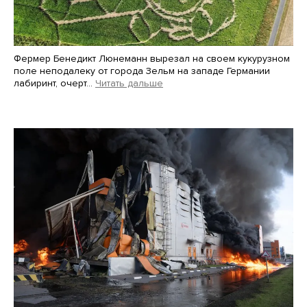
Фермер Бенедикт Люнеманн вырезал на своем кукурузном
поле неподалеку от города Зельм на западе Германии
лабиринт, очерт…
Читать дальше
Martin Meissner / AP / Scanpix / LETA