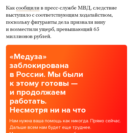
Как
сообщили
в пресс-службе МВД, следствие
выступило с соответствующим ходатайством,
поскольку фигуранты дела признали вину
и возместили ущерб, превышающий 65
миллионов рублей.
«Медуза»
заблокирована
в России. Мы были
к этому готовы —
и продолжаем
работать.
Несмотря ни на что
Нам нужна ваша помощь как никогда. Прямо сейчас.
Дальше всем нам будет еще труднее.