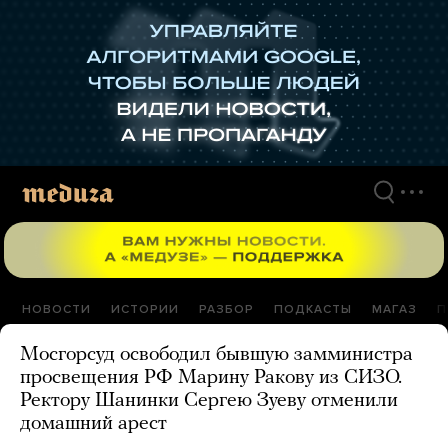
Перейти
к
материалам
НОВОСТИ
ИСТОРИИ
РАЗБОР
ПОДКАСТЫ
МАГАЗ
П
Мосгорсуд освободил бывшую замминистра
просвещения РФ Марину Ракову из СИЗО.
Ректору Шанинки Сергею Зуеву отменили
домашний арест