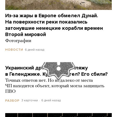
Из-за жары в Европе обмелел Дунай.
На поверхности реки показались
затонувшие немецкие корабли времен
Второй мировой
Фотографии
6 дней назад
НОВОСТИ
Украинский дрон попал по пляжу
в Геленджике. Куда он летел? Его сбили?
Точных ответов нет. Но недалеко от места
ЧП находится объект, который могла защищать
ПВО
3 карточки
6 дней назад
РАЗБОР