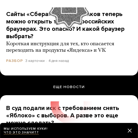
Сайты «Сбера» и других банков теперь
можно открыть только в российских
браузерах. Это опасно? И какой браузер
выбрать?
Короткая инструкция для тех, кто опасается
переходить на продукты «Яндекса» и VK
3 карточки
4 дня назад
РАЗБОР
ЕЩЕ НОВОСТИ
В суд подали иск с требованием снять
«Яблоко» с выборов. А разве это еще
можно сделать?
МЫ ИСПОЛЬЗУЕМ КУКИ!
До какой даты надо продержаться, чтобы партию
ЧТО ЭТО ЗНАЧИТ?
точно допустили?