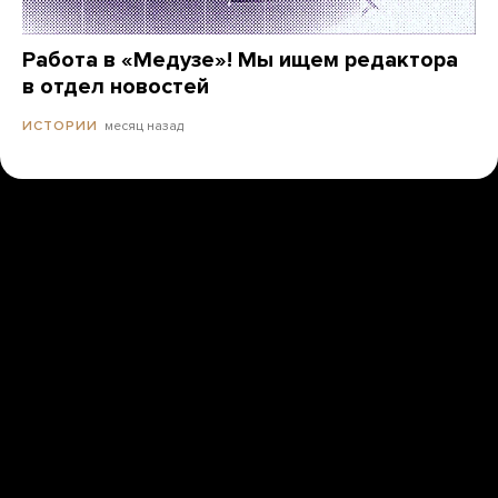
Работа в «Медузе»! Мы ищем редактора
в отдел новостей
месяц назад
ИСТОРИИ