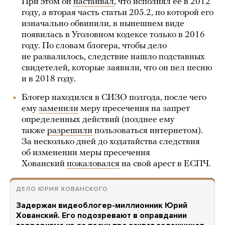
При этом он
настаивал
, что исполнял ее в 2012
году, а вторая часть статьи 205.2, по которой его
изначально обвинили, в нынешнем виде
появилась в Уголовном кодексе только в 2016
году. По словам блогера, чтобы дело
не развалилось, следствие нашло подставных
свидетелей, которые заявили, что он пел песню
и в 2018 году.
Блогер находился в СИЗО полгода, после чего
ему
заменили
меру пресечения на запрет
определенных действий (позднее ему
также
разрешили
пользоваться интернетом).
За несколько дней до ходатайства следствия
об изменении меры пресечения
Хованский
пожаловался
на свой арест в ЕСПЧ.
ДЕЛО ЮРИЯ ХОВАНСКОГО
Задержан видеоблогер-миллионник Юрий
Хованский. Его подозревают в оправдании