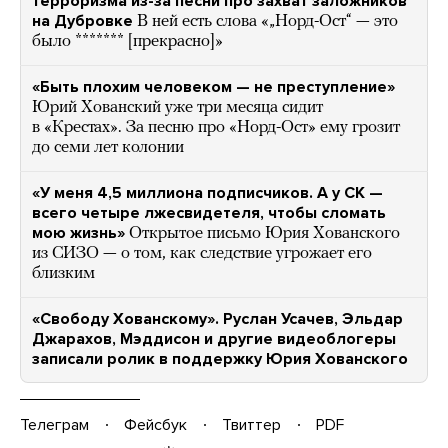
терроризма из-за песни про захват заложников
на Дубровке
В ней есть слова «„Норд-Ост“ — это
было ******* [прекрасно]»
«Быть плохим человеком — не преступление»
Юрий Хованский уже три месяца сидит
в «Крестах». За песню про «Норд-Ост» ему грозит
до семи лет колонии
«У меня 4,5 миллиона подписчиков. А у СК —
всего четыре лжесвидетеля, чтобы сломать
мою жизнь»
Открытое письмо Юрия Хованского
из СИЗО — о том, как следствие угрожает его
близким
«Свободу Хованскому». Руслан Усачев, Эльдар
Джарахов, Мэддисон и другие видеоблогеры
записали ролик в поддержку Юрия Хованского
Телеграм
Фейсбук
Твиттер
PDF