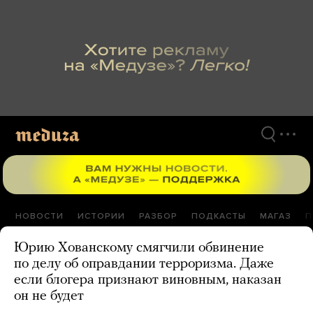
Перейти
к
материалам
НОВОСТИ
ИСТОРИИ
РАЗБОР
ПОДКАСТЫ
МАГАЗ
П
Юрию Хованскому смягчили обвинение
по делу об оправдании терроризма. Даже
если блогера признают виновным, наказан
он не будет