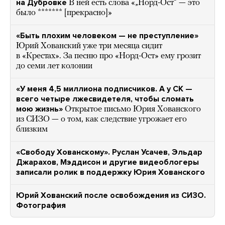
на Дубровке
В ней есть слова «„Норд-Ост“ — это
было ******* [прекрасно]»
«Быть плохим человеком — не преступление»
Юрий Хованский уже три месяца сидит
в «Крестах». За песню про «Норд-Ост» ему грозит
до семи лет колонии
«У меня 4,5 миллиона подписчиков. А у СК —
всего четыре лжесвидетеля, чтобы сломать
мою жизнь»
Открытое письмо Юрия Хованского
из СИЗО — о том, как следствие угрожает его
близким
«Свободу Хованскому». Руслан Усачев, Эльдар
Джарахов, Мэддисон и другие видеоблогеры
записали ролик в поддержку Юрия Хованского
Юрий Хованский после освобождения из СИЗО.
Фотография