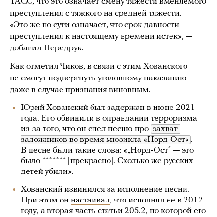
ТАСС, что это означает смену тяжести вменяемого
преступления с тяжкого на средней тяжести.
«Это же по сути означает, что срок давности
преступления к настоящему времени истек», —
добавил Передрук.
Как отметил Чиков, в связи с этим Хованского
не смогут подвергнуть уголовному наказанию
даже в случае признания виновным.
Юрий Хованский
был задержан
в июне 2021
года. Его обвинили в оправдании терроризма
из-за того, что он спел песню про
захват 
заложников во время мюзикла «Норд-Ост»
.
В песне были такие слова: «„Норд-Ост“ — это
было ******* [прекрасно]. Сколько же русских
детей убили».
Хованский
извинился
за исполнение песни.
При этом он
настаивал
, что исполнял ее в 2012
году, а вторая часть статьи 205.2, по которой его