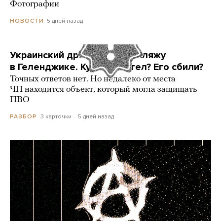
Фотографии
5 дней назад
НОВОСТИ
Украинский дрон попал по пляжу
в Геленджике. Куда он летел? Его сбили?
Точных ответов нет. Но недалеко от места
ЧП находится объект, который могла защищать
ПВО
3 карточки
5 дней назад
РАЗБОР