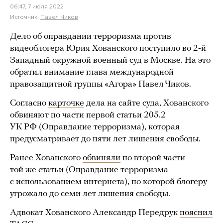
06:47, 7 июля 2022
Источник:
Павел Чиков
Дело об оправдании терроризма против
видеоблогера Юрия Хованского поступило во 2-й
Западный окружной военный суд в Москве. На это
обратил внимание глава международной
правозащитной группы «Агора» Павел Чиков.
Согласно
карточке
дела на сайте суда, Хованского
обвиняют по части первой статьи 205.2
УК РФ (Оправдание терроризма), которая
предусматривает до пяти лет лишения свободы.
Ранее Хованского
обвиняли
по второй части
той же статьи (Оправдание терроризма
с использованием интернета), по которой блогеру
угрожало до семи лет лишения свободы.
Адвокат Хованского Александр Передрук
пояснил