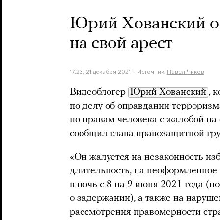
Юрий Хованский о
на свой арест
17:23, 21 декабря 2021
Источник:
Павел Чиков
Видеоблогер
Юрий Хованский
, 
по делу об оправдании терроризм
по правам человека с жалобой на 
сообщил глава правозащитной гру
«Он жалуется на незаконность из
длительность, на неоформленное
в ночь с 8 на 9 июня 2021 года (п
о задержании), а также на наруше
рассмотрения правомерности стра