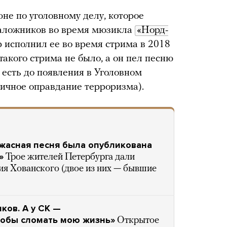
не по уголовному делу, которое
 заложников во время мюзикла
«Норд-
ер исполнил ее во время стрима в 2018
такого стрима не было, а он пел песню
о есть до появления в Уголовном
бличное оправдание терроризма).
ужасная песня была опубликована
»
Трое жителей Петербурга дали
я Хованского (двое из них — бывшие
ков. А у СК —
тобы сломать мою жизнь»
Открытое