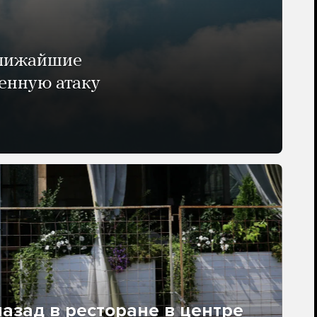
ближайшие
енную атаку
азад в ресторане в центре