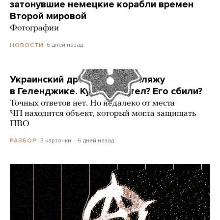
затонувшие немецкие корабли времен
Второй мировой
Фотографии
6 дней назад
НОВОСТИ
Украинский дрон попал по пляжу
в Геленджике. Куда он летел? Его сбили?
Точных ответов нет. Но недалеко от места
ЧП находится объект, который могла защищать
ПВО
3 карточки
6 дней назад
РАЗБОР