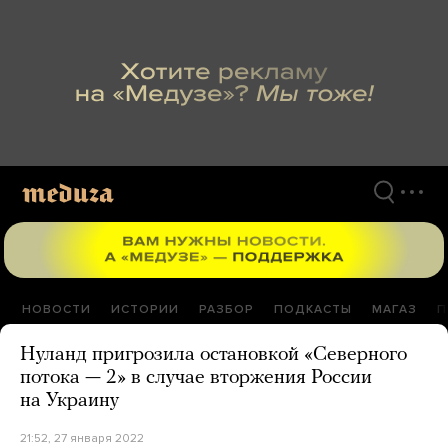
Перейти
к
материалам
НОВОСТИ
ИСТОРИИ
РАЗБОР
ПОДКАСТЫ
МАГАЗ
П
Нуланд пригрозила остановкой «Северного
потока — 2» в случае вторжения России
на Украину
21:52, 27 января 2022