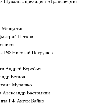
рь Шувалов, президент «Транснефти»
л Мишустин
 Дмитрий Песков
ртников
сти РФ Николай Патрушев
сти Андрей Воробьев
андр Беглов
ихаил Мурашко
та Александр Бастрыкин
ента РФ Антон Вайно