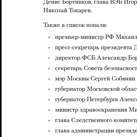
Денис Бортников, глава ВЭБ Иго
Николай Токарев.
Также в список попали:
премьер-министр РФ Михаи
пресс-секретарь президента
директор ФСБ Александр Бо
секретарь Совета безопасно
мэр Москвы Сергей Собянин
губернатор Московской обла
губернатор Петербурга Алекс
министр здравоохранения М
глава Следственного комите
глава администрации презид