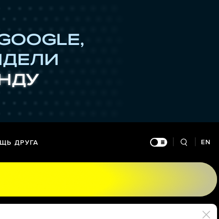
EN
ЩЬ ДРУГА