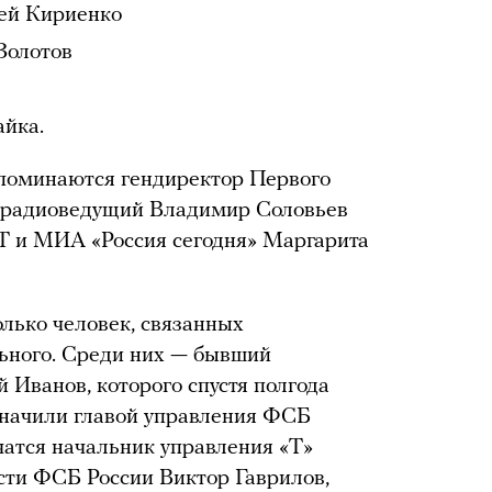
гей Кириенко
Золотов
йка.
поминаются гендиректор Первого
 и радиоведущий Владимир Соловьев
RT и МИА «Россия сегодня» Маргарита
олько человек, связанных
ьного. Среди них — бывший
Иванов, которого спустя полгода
значили главой управления ФСБ
чатся начальник управления «Т»
сти ФСБ России Виктор Гаврилов,