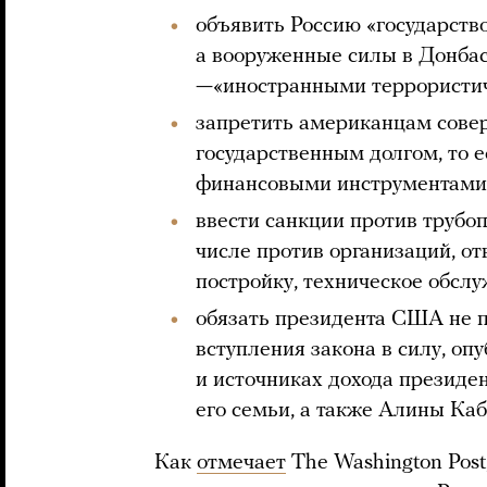
объявить Россию «государств
а вооруженные силы в Донбас
—«иностранными террористич
запретить американцам сове
государственным долгом, то 
финансовыми инструментами
ввести санкции против трубоп
числе против организаций, о
постройку, техническое обсл
обязать президента США не п
вступления закона в силу, оп
и источниках дохода президе
его семьи, а также Алины Каб
Как
отмечает
The Washington Pos