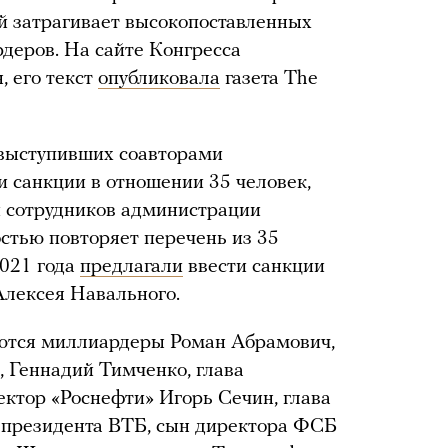
ый затрагивает высокопоставленных
деров. На сайте Конгресса
, его текст
опубликовала
газета The
 выступивших соавторами
и санкции в отношении 35 человек,
и сотрудников администрации
остью повторяет перечень из 35
2021 года
предлагали
ввести санкции
Алексея Навального.
ются миллиардеры Роман Абрамович,
 Геннадий Тимченко, глава
ктор «Роснефти» Игорь Сечин, глава
 президента ВТБ, сын директора ФСБ