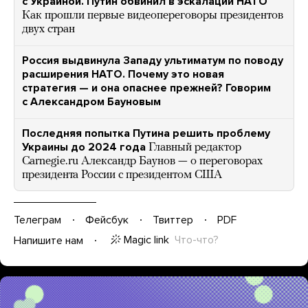
с Украиной. Путин обвинил в эскалации НАТО
Как прошли первые видеопереговоры президентов
двух стран
Россия выдвинула Западу ультиматум по поводу
расширения НАТО. Почему это новая
стратегия — и она опаснее прежней? Говорим
с Александром Бауновым
Последняя попытка Путина решить проблему
Украины до 2024 года
Главный редактор
Carnegie.ru Александр Баунов — о переговорах
президента России с президентом США
Телеграм
Фейсбук
Твиттер
PDF
Magic link
Что-что?
Напишите нам