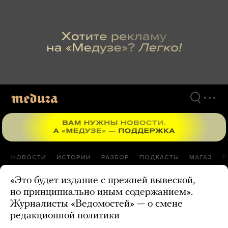
Перейти
к
материалам
НОВОСТИ
ИСТОРИИ
РАЗБОР
ПОДКАСТЫ
МАГАЗ
П
«Это будет издание с прежней вывеской,
но принципиально иным содержанием».
Журналисты «Ведомостей» — о смене
редакционной политики