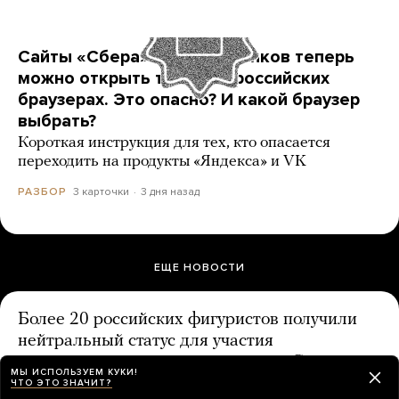
Сайты «Сбера» и других банков теперь
можно открыть только в российских
браузерах. Это опасно? И какой браузер
выбрать?
Короткая инструкция для тех, кто опасается
переходить на продукты «Яндекса» и VK
3 карточки
3 дня назад
РАЗБОР
ЕЩЕ НОВОСТИ
Более 20 российских фигуристов получили
нейтральный статус для участия
в международных соревнованиях. Среди
МЫ ИСПОЛЬЗУЕМ КУКИ!
них — Камила Валиева и Александра
ЧТО ЭТО ЗНАЧИТ?