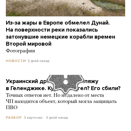
Из-за жары в Европе обмелел Дунай.
На поверхности реки показались
затонувшие немецкие корабли времен
Второй мировой
Фотографии
5 дней назад
НОВОСТИ
Украинский дрон попал по пляжу
в Геленджике. Куда он летел? Его сбили?
Точных ответов нет. Но недалеко от места
ЧП находится объект, который могла защищать
ПВО
3 карточки
5 дней назад
РАЗБОР