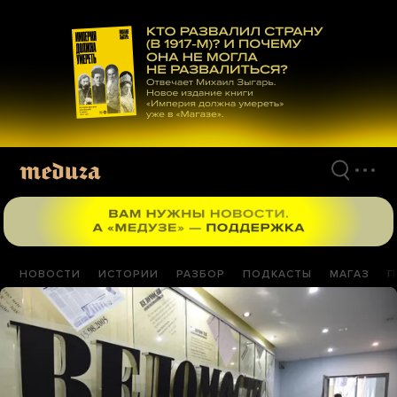
Перейти
к
материалам
НОВОСТИ
ИСТОРИИ
РАЗБОР
ПОДКАСТЫ
МАГАЗ
П