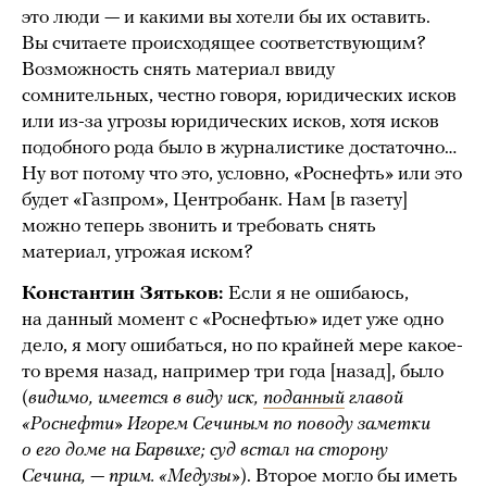
это люди — и какими вы хотели бы их оставить.
Вы считаете происходящее соответствующим?
Возможность снять материал ввиду
сомнительных, честно говоря, юридических исков
или из-за угрозы юридических исков, хотя исков
подобного рода было в журналистике достаточно…
Ну вот потому что это, условно, «Роснефть» или это
будет «Газпром», Центробанк. Нам [в газету]
можно теперь звонить и требовать снять
материал, угрожая иском?
Константин Зятьков:
Если я не ошибаюсь,
на данный момент с «Роснефтью» идет уже одно
дело, я могу ошибаться, но по крайней мере какое-
то время назад, например три года [назад], было
(
видимо, имеется в виду иск,
поданный
главой
«Роснефти» Игорем Сечиным по поводу заметки
о его доме на Барвихе; суд встал на сторону
Сечина, — прим. «Медузы»
). Второе могло бы иметь