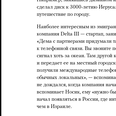
Например, занявшись дизайном и
сделал диск к 3000-летию Иеруса
путешествие по городу.
Наиболее интересным из эмигран
компания Delta III — стартап, за
«Дема с партнерами придумали т
к телефонной связи. Вы звоните 
сигнал хоть за океан. Там друго
и передает ее на местный городск
получили международные телефон
обычных локальных», — вспомина
не дождался, когда компания нач
вспоминает Носик, ему «нужно был
начал появляться в России, где и
чем в Израиле.