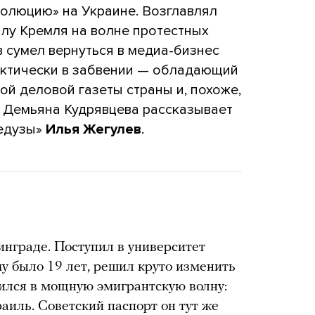
олюцию» на Украине. Возглавлял
алу Кремля на волне протестных
в сумел вернуться в медиа-бизнес
рактически в забвении — обладающий
ой деловой газеты страны и, похоже,
 Демьяна Кудрявцева рассказывает
едузы»
Илья Жегулев
.
нграде. Поступил в университет
му было 19 лет, решил круто изменить
лился в мощную эмигрантскую волну:
раиль. Советский паспорт он тут же