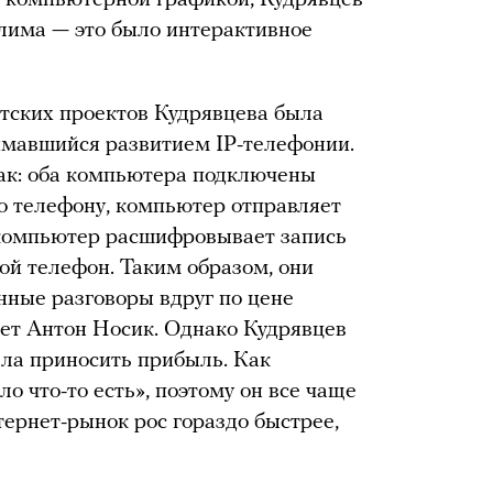
 компьютерной графикой, Кудрявцев
лима — это было интерактивное
тских проектов Кудрявцева была
нимавшийся развитием IP-телефонии.
ак: оба компьютера подключены
по телефону, компьютер отправляет
й компьютер расшифровывает запись
ой телефон. Таким образом, они
ные разговоры вдруг по цене
ет Антон Носик. Однако Кудрявцев
ала приносить прибыль. Как
о что-то есть», поэтому он все чаще
нтернет-рынок рос гораздо быстрее,