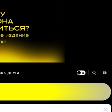
EN
ЩЬ ДРУГА