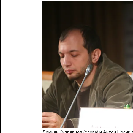
Демьян Кудрявцев (слева) и Антон Носик 