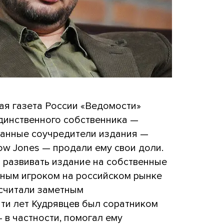
вая газета России «Ведомости»
единственного собственника —
ранные соучредители издания —
ow Jones — продали ему свои доли.
т развивать издание на собственные
жным игроком на российском рынке
 считали заметным
ти лет Кудрявцев был соратником
 в частности, помогал ему