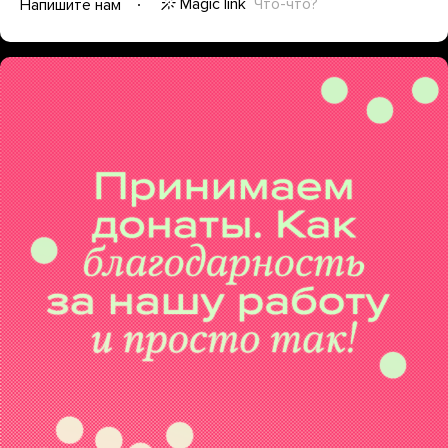
Magic link
Что-что?
Напишите нам