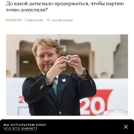
До какой даты надо продержаться, чтобы партию
точно допустили?
7 карточек
13 часов назад
РАЗБОР
«Яблоко» допустили на выборы, и тут
МЫ ИСПОЛЬЗУЕМ КУКИ!
началось
ЧТО ЭТО ЗНАЧИТ?