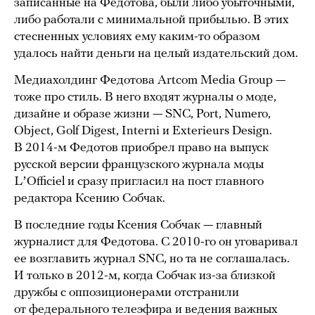
записанные на Федотова, были либо убыточными,
либо работали с минимальной прибылью. В этих
стесненных условиях ему каким-то образом
удалось найти деньги на целый издательский дом.
Медиахолдинг Федотова Artcom Media Group —
тоже про стиль. В него входят журналы о моде,
дизайне и образе жизни — SNC, Port, Numero,
Object, Golf Digest, Interni и Exterieurs Design.
В 2014-м Федотов приобрел право на выпуск
русской версии французского журнала моды
LʼOfficiel и сразу пригласил на пост главного
редактора Ксению Собчак.
В последние годы Ксения Собчак — главный
журналист для Федотова. С 2010-го он уговаривал
ее возглавить журнал SNC, но та не соглашалась.
И только в 2012-м, когда Собчак из-за близкой
дружбы с оппозиционерами отстранили
от федерального телеэфира и ведения важных