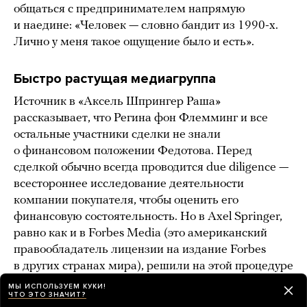
общаться с предпринимателем напрямую
и наедине: «Человек — словно бандит из 1990-х.
Лично у меня такое ощущение было и есть».
Быстро растущая медиагруппа
Источник в «Аксель Шпрингер Раша»
рассказывает, что Регина фон Флемминг и все
остальные участники сделки не знали
о финансовом положении Федотова. Перед
сделкой обычно всегда проводится due diligence —
всестороннее исследование деятельности
компании покупателя, чтобы оценить его
финансовую состоятельность. Но в Axel Springer,
равно как и в Forbes Media (это американский
правообладатель лицензии на издание Forbes
в других странах мира), решили на этой процедуре
сэкономить. Аудиторы из PWC могли бы сделать
МЫ ИСПОЛЬЗУЕМ КУКИ!
ЧТО ЭТО ЗНАЧИТ?
это за отдельные деньги и в дополнительное