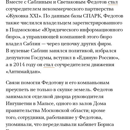
Вместе с Саблиным и Светаковым Федотов
стал
соучредителем некоммерческого партнерства
«Жуковка XXI». По данным базы СПАРК, Федотов
также числился владельцем зарегистрированного
в Подмосковье «Юридического информационного
бюро», а управляющей компанией этого бюро
владел Саблин — через цепочку других фирм.
В нулевые Саблин занялся политикой, избрался
депутатом Госдумы, вступил в «Единую Россию»,
а в 2014 году он
стал
соучредителем движения
«Антимайдан».
Связи помогли Федотову и его компаньонам
преуспеть не только в скупке земель. Федотов
занимался отделкой дворца руководителя
Ингушетии в Магасе, одного из залов Дома
правительства Московской области; кроме
того, сотрудники, работавшие у Федотова,
упоминали, что переделывали кабинет Бориса