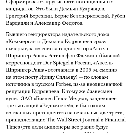
Сформировался круг из пяти потенциальных
кандидатов. Это были Демьян Кудрявцев,
Григорий Березкин, Борис Белоцерковский, Рубен
Варданян и Александр Федотов.
Бывшего гендиректора издательского дома
«Коммерсант» Демьяна Кудрявцева сразу
вычеркнула из списка гендиректор «Аксель
Шпрингер Раша» Регина фон Флеминг (бывший
корреспондент Der Spiegel в России, «Аксель
Шпрингер Раша» возглавила в 2005-м, сменив
на этом посту Ирину Силаеву) — по словам
источника в русском Forbes, из-за неоднозначной
репутации Кудрявцева. К тому же бизнесмен
купил ЗАО «Бизнес Ньюс Медиа», владеющее
третью акций «Ведомостей», и был одним
из главных претендентов на остальные две трети,
принадлежащие The Wall Street Journal и Financial
Times (эти доли акционеры все равно будут