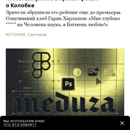
о Колобке
Зрители обрушили его рейтинг еще до премьеры.
Озвучивший хлеб Гарик Харламов: «Мне глубоко
***** на Человека-паука, я Бэтмена люблю!»
2 дня назад
ИСТОРИИ
МЫ ИСПОЛЬЗУЕМ КУКИ!
ЧТО ЭТО ЗНАЧИТ?