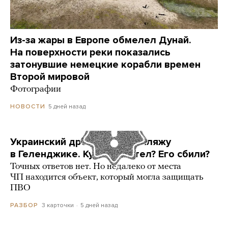
Из-за жары в Европе обмелел Дунай.
На поверхности реки показались
затонувшие немецкие корабли времен
Второй мировой
Фотографии
5 дней назад
НОВОСТИ
Украинский дрон попал по пляжу
в Геленджике. Куда он летел? Его сбили?
Точных ответов нет. Но недалеко от места
ЧП находится объект, который могла защищать
ПВО
3 карточки
5 дней назад
РАЗБОР