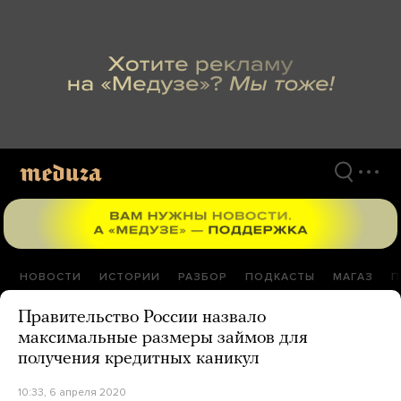
Перейти
к
материалам
НОВОСТИ
ИСТОРИИ
РАЗБОР
ПОДКАСТЫ
МАГАЗ
П
Правительство России назвало
максимальные размеры займов для
получения кредитных каникул
10:33, 6 апреля 2020